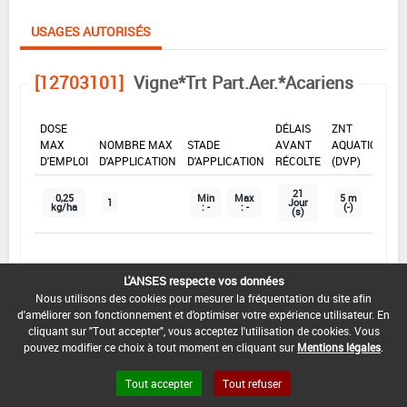
USAGES AUTORISÉS
[12703101]
Vigne*Trt Part.Aer.*Acariens
DOSE
DÉLAIS
ZNT
MAX
NOMBRE MAX
STADE
AVANT
AQUATIQUE
D'EMPLOI
D'APPLICATION
D'APPLICATION
RÉCOLTE
(DVP)
21
0,25
Min
Max
5 m
1
Jour
kg/ha
: -
: -
(-)
(s)
INTERVALLE MINIMUM ENTRE APPLICATIONS :
L'ANSES respecte vos données
-
Nous utilisons des cookies pour mesurer la fréquentation du site afin
d'améliorer son fonctionnement et d'optimiser votre expérience utilisateur. En
DISTANCE DE SÉCURITÉ RIVERAIN ET PERSONNES
cliquant sur "Tout accepter", vous acceptez l'utilisation de cookies. Vous
PRÉSENTES :
pouvez modifier ce choix à tout moment en cliquant sur
Mentions légales
.
Se référer à la catégorie « RIVERAINS » dans la
rubrique « conditions d'emploi générales » ci-dessus.
Tout accepter
Tout refuser
En l'absence de distance de sécurité riverains fixée