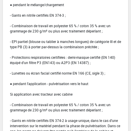
● pendant le mélange/chargement
- Gants en nitrile certifiés EN 374-3 ;
- Combinaison de travail en polyester 65 % / coton 35 % avec un
grammage de 230 g/m² ou plus avec traitement déperlant ;
- EPI partiel (blouse ou tablier à manches longues) de catégorie III et de
type PB (3) à porter par-dessus la combinaison précitée ;
- Protections respiratoires certifiées : demi-masque certifié (EN 140)
équipé d'un filtre P3 (EN143) ou A2P3 (EN 14387) ;
- Lunettes ou écran facial certifié norme EN 166 (CE, sigle 3) ;
● pendant l'application - pulvérisation vers le haut
Si application avec tracteur avec cabine
- Combinaison de travail en polyester 65 % / coton 35 % avec un
grammage de 230 g/m² ou plus avec traitement déperlant ;
- Gants en nitrile certifiés EN 374-2 à usage unique, dans le cas d'une
intervention sur le matériel pendant la phase de pulvérisation. Dans ce
cas, les gants ne doivent être portés qu'à l'extérieur de la cabine et