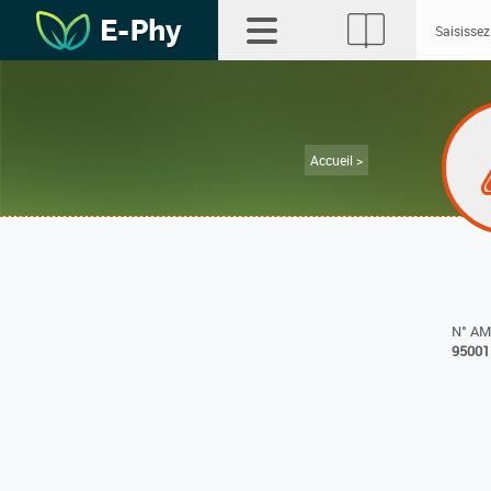
Accueil >
N° A
95001