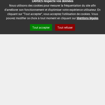
L'ANSES respecte vos données
Nous utilisons des cookies pour mesurer la fréquentation du site afin
d'améliorer son fonctionnement et d'optimiser votre expérience utilisateur. En
INTERVALLE MINIMUM ENTRE APPLICATIONS :
cliquant sur "Tout accepter", vous acceptez l'utilisation de cookies. Vous
-
pouvez modifier ce choix à tout moment en cliquant sur
Mentions légales
.
DATE DE RETRAIT DE L'USAGE :
Tout accepter
Tout refuser
04/12/2015
DATE DE FIN DE DISTRIBUTION :
30/04/2016
DATE DE FIN D'UTILISATION :
30/04/2017