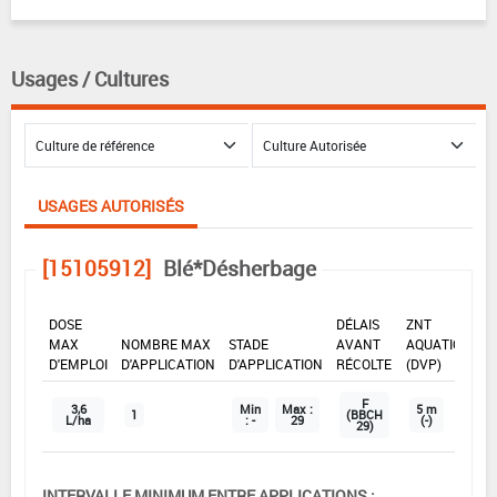
Usages / Cultures
USAGES AUTORISÉS
[15105912]
Blé*Désherbage
DOSE
DÉLAIS
ZNT
MAX
NOMBRE MAX
STADE
AVANT
AQUATIQUE
D'EMPLOI
D'APPLICATION
D'APPLICATION
RÉCOLTE
(DVP)
F
3,6
Min
Max :
5 m
1
(BBCH
L/ha
: -
29
(-)
29)
INTERVALLE MINIMUM ENTRE APPLICATIONS :