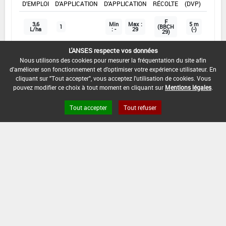
D'EMPLOI
D'APPLICATION
D'APPLICATION
RÉCOLTE
(DVP)
F
3,6
Min
Max :
5 m
1
(BBCH
L/ha
: -
29
(-)
29)
L'ANSES respecte vos données
Nous utilisons des cookies pour mesurer la fréquentation du site afin
INTERVALLE MINIMUM ENTRE APPLICATIONS :
d'améliorer son fonctionnement et d'optimiser votre expérience utilisateur. En
-
cliquant sur "Tout accepter", vous acceptez l'utilisation de cookies. Vous
pouvez modifier ce choix à tout moment en cliquant sur
Mentions légales
.
DISTANCE DE SÉCURITÉ RIVERAIN ET PERSONNES
PRÉSENTES :
Tout accepter
Tout refuser
3 m
CONDITIONS :
Orge d'hiver:
Le DAR pour les usages considérés est couvert par
les conditions d'application et/ou le cycle de
croissance de la culture (>120 jours).
DATE D'AUTORISATION DE L'USAGE :
28/08/2025