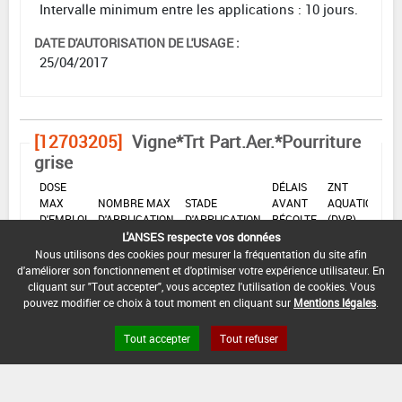
Intervalle minimum entre les applications : 10 jours.
DATE D'AUTORISATION DE L'USAGE :
25/04/2017
[12703205]
Vigne*Trt Part.Aer.*Pourriture
grise
DOSE
DÉLAIS
ZNT
MAX
NOMBRE MAX
STADE
AVANT
AQUATIQUE
D'EMPLOI
D'APPLICATION
D'APPLICATION
RÉCOLTE
(DVP)
L'ANSES respecte vos données
0,75
Min
Max
7 Jour
5 m
Nous utilisons des cookies pour mesurer la fréquentation du site afin
1
kg/ha
: 60
: 83
(s)
(5 m)
d'améliorer son fonctionnement et d'optimiser votre expérience utilisateur. En
cliquant sur "Tout accepter", vous acceptez l'utilisation de cookies. Vous
pouvez modifier ce choix à tout moment en cliquant sur
Mentions légales
.
INTERVALLE MINIMUM ENTRE APPLICATIONS :
-
Tout accepter
Tout refuser
DISTANCE DE SÉCURITÉ RIVERAIN ET PERSONNES
PRÉSENTES :