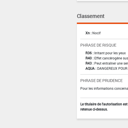
Classement
Xn :
Nocif
PHRASE DE RISQUE
R36 :
Irritant pour les yeux
R40 :
Effet cancérogène sus
R43 :
Peut entraîner une sen
AQUA :
DANGEREUX POUR 
PHRASE DE PRUDENCE
Pour les informations concernan
Le titulaire de l'autorisation e
retenue ci-dessus.