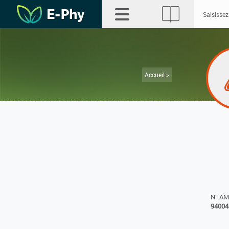
Accueil >
N° A
94004