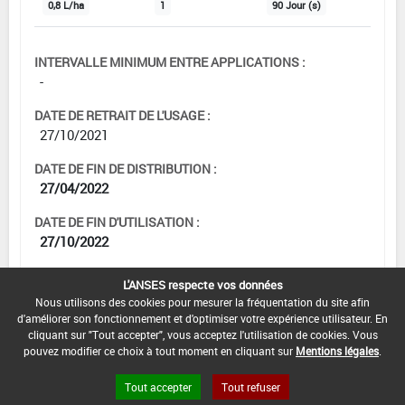
0,8 L/ha
1
90 Jour (s)
INTERVALLE MINIMUM ENTRE APPLICATIONS :
-
DATE DE RETRAIT DE L'USAGE :
27/10/2021
DATE DE FIN DE DISTRIBUTION :
27/04/2022
DATE DE FIN D'UTILISATION :
27/10/2022
L'ANSES respecte vos données
Nous utilisons des cookies pour mesurer la fréquentation du site afin
[12705902]
Vigne*Désherbage*Cult.
d'améliorer son fonctionnement et d'optimiser votre expérience utilisateur. En
cliquant sur "Tout accepter", vous acceptez l'utilisation de cookies. Vous
Installées
pouvez modifier ce choix à tout moment en cliquant sur
Mentions légales
.
DOSE MAX
NOMBRE MAX
DÉLAIS AVANT
D'EMPLOI
D'APPLICATION
RÉCOLTE
Tout accepter
Tout refuser