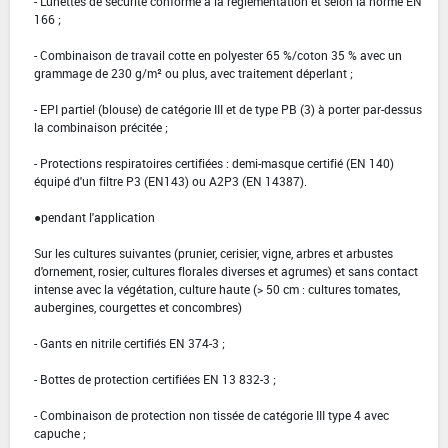
- Lunettes de sécurité conforme à la réglementation et selon la norme EN
166 ;
- Combinaison de travail cotte en polyester 65 %/coton 35 % avec un
grammage de 230 g/m² ou plus, avec traitement déperlant ;
- EPI partiel (blouse) de catégorie III et de type PB (3) à porter par-dessus
la combinaison précitée ;
- Protections respiratoires certifiées : demi-masque certifié (EN 140)
équipé d'un filtre P3 (EN143) ou A2P3 (EN 14387).
●pendant l'application
Sur les cultures suivantes (prunier, cerisier, vigne, arbres et arbustes
d'ornement, rosier, cultures florales diverses et agrumes) et sans contact
intense avec la végétation, culture haute (> 50 cm : cultures tomates,
aubergines, courgettes et concombres)
- Gants en nitrile certifiés EN 374-3 ;
- Bottes de protection certifiées EN 13 832-3 ;
- Combinaison de protection non tissée de catégorie III type 4 avec
capuche ;