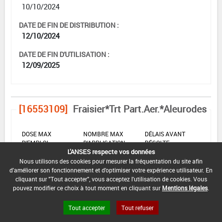
10/10/2024
DATE DE FIN DE DISTRIBUTION :
12/10/2024
DATE DE FIN D'UTILISATION :
12/09/2025
[16553109]
Fraisier*Trt Part.Aer.*Aleurodes
DOSE MAX
NOMBRE MAX
DÉLAIS AVANT
D'EMPLOI
D'APPLICATION
RÉCOLTE
L'ANSES respecte vos données
0,25 L/ha
2
3 Jour (s)
Nous utilisons des cookies pour mesurer la fréquentation du site afin
d'améliorer son fonctionnement et d'optimiser votre expérience utilisateur. En
cliquant sur "Tout accepter", vous acceptez l'utilisation de cookies. Vous
pouvez modifier ce choix à tout moment en cliquant sur
Mentions légales
.
INTERVALLE MINIMUM ENTRE APPLICATIONS :
-
Tout accepter
Tout refuser
DATE DE RETRAIT DE L'USAGE :