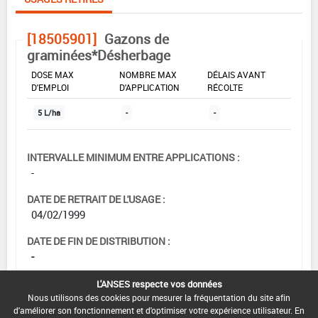
[18505901]
Gazons de
graminées*Désherbage
DOSE MAX
NOMBRE MAX
DÉLAIS AVANT
D'EMPLOI
D'APPLICATION
RÉCOLTE
5 L/ha
-
-
INTERVALLE MINIMUM ENTRE APPLICATIONS :
-
DATE DE RETRAIT DE L'USAGE :
04/02/1999
DATE DE FIN DE DISTRIBUTION :
-
DATE DE FIN D'UTILISATION :
L'ANSES respecte vos données
-
Nous utilisons des cookies pour mesurer la fréquentation du site afin
d'améliorer son fonctionnement et d'optimiser votre expérience utilisateur. En