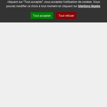
cliquant sur "Tout accepter", vous acceptez l'utilisation de cookies. Vous
pouvez modifier ce choix à tout moment en cliquant sur
Mentions légales
.
Tout accepter
Tout refuser
Version du produit : v 2.0
FAQ et Contact
Open Data
Mentions légales
Site ANSES
Dphy
2.1.4