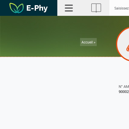
Accueil >
N° A
90002