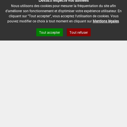
DATE DE FIN DE DISTRIBUTION :
L'ANSES respecte vos données
-
Nous utilisons des cookies pour mesurer la fréquentation du site afin
d'améliorer son fonctionnement et d'optimiser votre expérience utilisateur. En
cliquant sur "Tout accepter", vous acceptez l'utilisation de cookies. Vous
DATE DE FIN D'UTILISATION :
pouvez modifier ce choix à tout moment en cliquant sur
Mentions légales
.
-
Tout accepter
Tout refuser
Version du produit : v 2.0