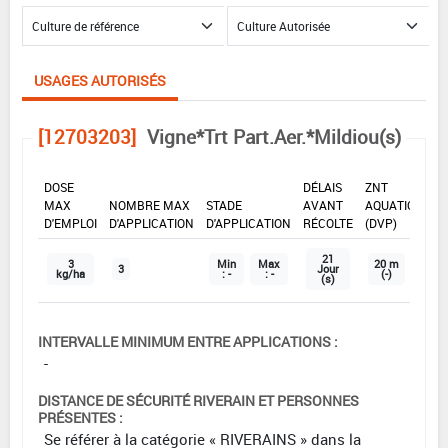
USAGES AUTORISÉS
[12703203]
Vigne*Trt Part.Aer.*Mildiou(s)
DOSE
DÉLAIS
ZNT
MAX
NOMBRE MAX
STADE
AVANT
AQUATIQUE
D'EMPLOI
D'APPLICATION
D'APPLICATION
RÉCOLTE
(DVP)
21
3
Min
Max
20 m
3
Jour
kg/ha
: -
: -
(-)
(s)
INTERVALLE MINIMUM ENTRE APPLICATIONS :
-
DISTANCE DE SÉCURITÉ RIVERAIN ET PERSONNES
PRÉSENTES :
Se référer à la catégorie « RIVERAINS » dans la