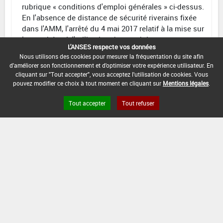
rubrique « conditions d'emploi générales » ci-dessus.
En l'absence de distance de sécurité riverains fixée
dans l'AMM, l'arrêté du 4 mai 2017 relatif à la mise sur
le marché et à l'utilisation des produits
L'ANSES respecte vos données
phytopharmaceutiques et de leurs adjuvants visés à
Nous utilisons des cookies pour mesurer la fréquentation du site afin
l'article L. 253-1 du code rural et de la pêche maritime
d'améliorer son fonctionnement et d'optimiser votre expérience utilisateur. En
s'applique.
cliquant sur "Tout accepter", vous acceptez l'utilisation de cookies. Vous
pouvez modifier ce choix à tout moment en cliquant sur
Mentions légales
.
CONDITIONS :
Tout accepter
Tout refuser
DATE D'AUTORISATION DE L'USAGE :
28/04/2011