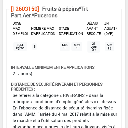
[12603150]
Fruits à pépins*Trt
Part.Aer.*Pucerons
DOSE
DÉLAIS
ZNT
MAX
NOMBRE MAX
STADE
AVANT
AQUATIQUE
D'EMPLOI
D'APPLICATION
D'APPLICATION
RÉCOLTE
(DVP)
21
0,14
Min
Max
5 m
3
Jour
kg/ha
: -
: -
(-)
(s)
INTERVALLE MINIMUM ENTRE APPLICATIONS :
21 Jour(s)
DISTANCE DE SÉCURITÉ RIVERAIN ET PERSONNES
PRÉSENTES :
Se référer à la catégorie « RIVERAINS » dans la
rubrique « conditions d'emploi générales » ci-dessus.
En l'absence de distance de sécurité riverains fixée
dans l'AMM, l'arrêté du 4 mai 2017 relatif à la mise sur
le marché et à l'utilisation des produits
phytopharmaceutiques et de leurs adjuvants visés à