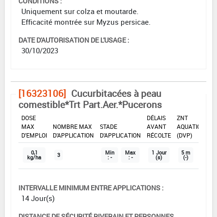
CONDITIONS :
Uniquement sur colza et moutarde.
Efficacité montrée sur Myzus persicae.
DATE D'AUTORISATION DE L'USAGE :
30/10/2023
[16323106]
Cucurbitacées à peau
comestible*Trt Part.Aer.*Pucerons
DOSE
DÉLAIS
ZNT
MAX
NOMBRE MAX
STADE
AVANT
AQUATIQUE
D'EMPLOI
D'APPLICATION
D'APPLICATION
RÉCOLTE
(DVP)
0,1
Min
Max
1 Jour
5 m
3
kg/ha
: -
: -
(s)
(-)
INTERVALLE MINIMUM ENTRE APPLICATIONS :
14 Jour(s)
DISTANCE DE SÉCURITÉ RIVERAIN ET PERSONNES