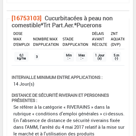
[16753103]
Cucurbitacées à peau non
comestible*Trt Part.Aer.*Pucerons
DOSE
DÉLAIS
ZNT
MAX
NOMBRE MAX
STADE
AVANT
AQUATIQUE
D'EMPLOI
D'APPLICATION
D'APPLICATION
RÉCOLTE
(DVP)
0,1
Min
Max
1 Jour
5 m
3
kg/ha
: -
: -
(s)
(-)
INTERVALLE MINIMUM ENTRE APPLICATIONS :
14 Jour(s)
DISTANCE DE SÉCURITÉ RIVERAIN ET PERSONNES
PRÉSENTES :
Se référer à la catégorie « RIVERAINS » dans la
rubrique « conditions d'emploi générales » ci-dessus.
En l'absence de distance de sécurité riverains fixée
dans l'AMM, l'arrêté du 4 mai 2017 relatif à la mise sur
le marché et à l'utilisation des produits