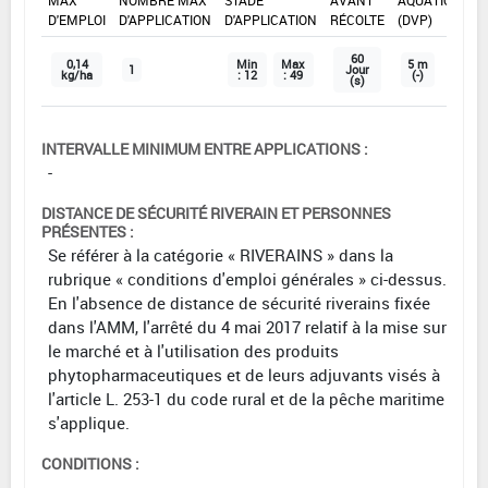
D'EMPLOI
D'APPLICATION
D'APPLICATION
RÉCOLTE
(DVP)
60
0,14
Min
Max
5 m
1
Jour
kg/ha
: 12
: 49
(-)
(s)
INTERVALLE MINIMUM ENTRE APPLICATIONS :
-
DISTANCE DE SÉCURITÉ RIVERAIN ET PERSONNES
PRÉSENTES :
Se référer à la catégorie « RIVERAINS » dans la
rubrique « conditions d'emploi générales » ci-dessus.
En l'absence de distance de sécurité riverains fixée
dans l'AMM, l'arrêté du 4 mai 2017 relatif à la mise sur
le marché et à l'utilisation des produits
phytopharmaceutiques et de leurs adjuvants visés à
l'article L. 253-1 du code rural et de la pêche maritime
s'applique.
CONDITIONS :