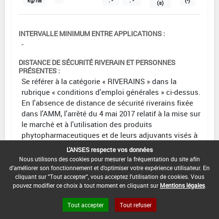
kg/ha
: -
: -
(-)
(s)
INTERVALLE MINIMUM ENTRE APPLICATIONS :
-
DISTANCE DE SÉCURITÉ RIVERAIN ET PERSONNES
PRÉSENTES :
Se référer à la catégorie « RIVERAINS » dans la
rubrique « conditions d'emploi générales » ci-dessus.
En l'absence de distance de sécurité riverains fixée
dans l'AMM, l'arrêté du 4 mai 2017 relatif à la mise sur
le marché et à l'utilisation des produits
phytopharmaceutiques et de leurs adjuvants visés à
l'article L. 253-1 du code rural et de la pêche maritime
L'ANSES respecte vos données
s'applique.
Nous utilisons des cookies pour mesurer la fréquentation du site afin
d'améliorer son fonctionnement et d'optimiser votre expérience utilisateur. En
CONDITIONS :
cliquant sur "Tout accepter", vous acceptez l'utilisation de cookies. Vous
Uniquement sur pois écossés frais
pouvez modifier ce choix à tout moment en cliquant sur
Mentions légales
.
Emploi autorisé durant la floraison (une seule
Tout accepter
Tout refuser
application) et en période de production d'exsudats
(positionnement précoce du traitement) en dehors