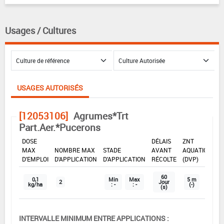
Usages / Cultures
USAGES AUTORISÉS
[12053106]
Agrumes*Trt
Part.Aer.*Pucerons
DOSE
DÉLAIS
ZNT
MAX
NOMBRE MAX
STADE
AVANT
AQUATIQUE
D'EMPLOI
D'APPLICATION
D'APPLICATION
RÉCOLTE
(DVP)
60
0,1
Min
Max
5 m
2
Jour
kg/ha
: -
: -
(-)
(s)
INTERVALLE MINIMUM ENTRE APPLICATIONS :