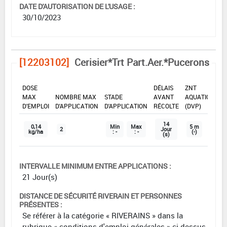
DATE D'AUTORISATION DE L'USAGE :
30/10/2023
[12203102]
Cerisier*Trt Part.Aer.*Pucerons
DOSE
DÉLAIS
ZNT
MAX
NOMBRE MAX
STADE
AVANT
AQUATIQUE
D'EMPLOI
D'APPLICATION
D'APPLICATION
RÉCOLTE
(DVP)
14
0,14
Min
Max
5 m
2
Jour
kg/ha
: -
: -
(-)
(s)
INTERVALLE MINIMUM ENTRE APPLICATIONS :
21 Jour(s)
DISTANCE DE SÉCURITÉ RIVERAIN ET PERSONNES
PRÉSENTES :
Se référer à la catégorie « RIVERAINS » dans la
rubrique « conditions d'emploi générales » ci-dessus.