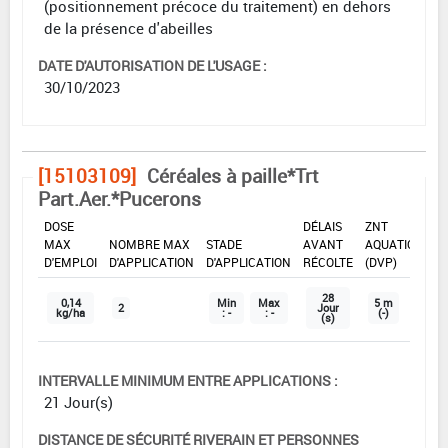
(positionnement précoce du traitement) en dehors
de la présence d'abeilles
DATE D'AUTORISATION DE L'USAGE :
30/10/2023
[15103109]
Céréales à paille*Trt
Part.Aer.*Pucerons
DOSE
DÉLAIS
ZNT
MAX
NOMBRE MAX
STADE
AVANT
AQUATIQUE
D'EMPLOI
D'APPLICATION
D'APPLICATION
RÉCOLTE
(DVP)
28
0,14
Min
Max
5 m
2
Jour
kg/ha
: -
: -
(-)
(s)
INTERVALLE MINIMUM ENTRE APPLICATIONS :
21 Jour(s)
DISTANCE DE SÉCURITÉ RIVERAIN ET PERSONNES