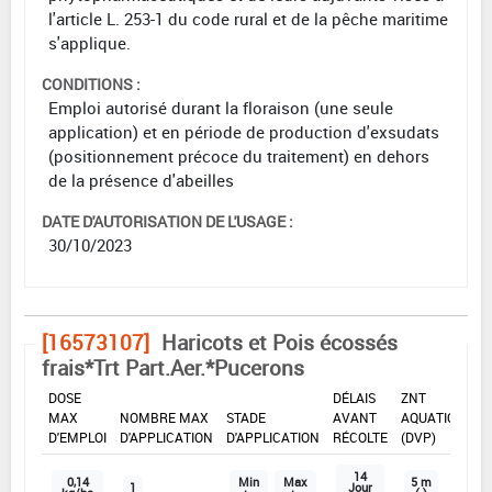
l'article L. 253-1 du code rural et de la pêche maritime
s'applique.
CONDITIONS :
Emploi autorisé durant la floraison (une seule
application) et en période de production d'exsudats
(positionnement précoce du traitement) en dehors
de la présence d'abeilles
DATE D'AUTORISATION DE L'USAGE :
30/10/2023
[16573107]
Haricots et Pois écossés
frais*Trt Part.Aer.*Pucerons
DOSE
DÉLAIS
ZNT
MAX
NOMBRE MAX
STADE
AVANT
AQUATIQUE
D'EMPLOI
D'APPLICATION
D'APPLICATION
RÉCOLTE
(DVP)
14
0,14
Min
Max
5 m
1
Jour