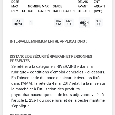
DOSE
DÉLAIS
ZNT
MAX
NOMBRE MAX
STADE
AVANT
AQUATIQUE
D'EMPLOI
D'APPLICATION
D'APPLICATION
RÉCOLTE
(DVP)
F
0,1
Min
Max
5 m
1
(BBCH
kg/ha
: 12
: 18
(-)
18)
INTERVALLE MINIMUM ENTRE APPLICATIONS :
-
DISTANCE DE SÉCURITÉ RIVERAIN ET PERSONNES
PRÉSENTES :
Se référer à la catégorie « RIVERAINS » dans la
rubrique « conditions d'emploi générales » ci-dessus.
En l'absence de distance de sécurité riverains fixée
dans l'AMM, l'arrêté du 4 mai 2017 relatif à la mise sur
le marché et à l'utilisation des produits
phytopharmaceutiques et de leurs adjuvants visés à
l'article L. 253-1 du code rural et de la pêche maritime
s'applique.