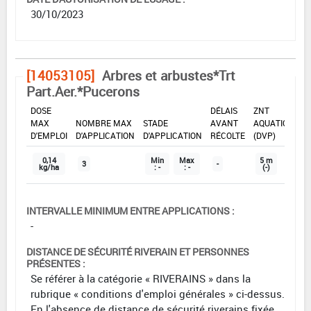
30/10/2023
[14053105]
Arbres et arbustes*Trt
Part.Aer.*Pucerons
DOSE
DÉLAIS
ZNT
MAX
NOMBRE MAX
STADE
AVANT
AQUATIQUE
D'EMPLOI
D'APPLICATION
D'APPLICATION
RÉCOLTE
(DVP)
0,14
Min
Max
5 m
3
-
kg/ha
: -
: -
(-)
INTERVALLE MINIMUM ENTRE APPLICATIONS :
-
DISTANCE DE SÉCURITÉ RIVERAIN ET PERSONNES
PRÉSENTES :
Se référer à la catégorie « RIVERAINS » dans la
rubrique « conditions d'emploi générales » ci-dessus.
En l'absence de distance de sécurité riverains fixée