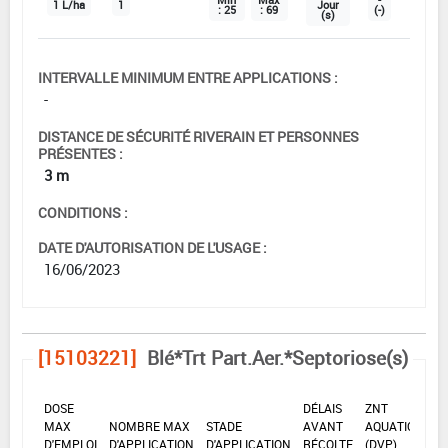
1 L/ha
1
Jour
: 25
: 69
(-)
(s)
INTERVALLE MINIMUM ENTRE APPLICATIONS :
-
DISTANCE DE SÉCURITÉ RIVERAIN ET PERSONNES
PRÉSENTES :
3 m
CONDITIONS :
DATE D'AUTORISATION DE L'USAGE :
16/06/2023
[15103221]
Blé*Trt Part.Aer.*Septoriose(s)
DOSE
DÉLAIS
ZNT
MAX
NOMBRE MAX
STADE
AVANT
AQUATIQUE
D'EMPLOI
D'APPLICATION
D'APPLICATION
RÉCOLTE
(DVP)