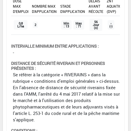
DOSE
DÉLAIS
ZNT
MAX
NOMBRE MAX
STADE
AVANT
AQUATIQUE
D'EMPLOI
D'APPLICATION
D'APPLICATION
RÉCOLTE
(DVP)
56
0,8
Min
Max
-
2
Jour
L/ha
: 13
: 71
(-)
(s)
INTERVALLE MINIMUM ENTRE APPLICATIONS :
-
DISTANCE DE SÉCURITÉ RIVERAIN ET PERSONNES
PRÉSENTES :
Se référer à la catégorie « RIVERAINS » dans la
rubrique « conditions d'emploi générales » ci-dessus.
En l'absence de distance de sécurité riverains fixée
dans l'AMM, l'arrêté du 4 mai 2017 relatif à la mise sur
le marché et à l'utilisation des produits
phytopharmaceutiques et de leurs adjuvants visés à
l'article L. 253-1 du code rural et de la pêche maritime
s'applique.
CONDITIONS :