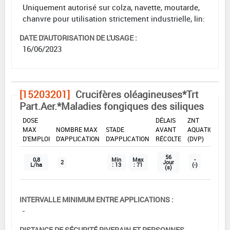
Uniquement autorisé sur colza, navette, moutarde,
chanvre pour utilisation strictement industrielle, lin:
DATE D'AUTORISATION DE L'USAGE :
16/06/2023
[15203201]
Crucifères oléagineuses*Trt
Part.Aer.*Maladies fongiques des siliques
DOSE
DÉLAIS
ZNT
MAX
NOMBRE MAX
STADE
AVANT
AQUATIQUE
D'EMPLOI
D'APPLICATION
D'APPLICATION
RÉCOLTE
(DVP)
56
0,8
Min
Max
-
2
Jour
L/ha
: 13
: 71
(-)
(s)
INTERVALLE MINIMUM ENTRE APPLICATIONS :
-
DISTANCE DE SÉCURITÉ RIVERAIN ET PERSONNES