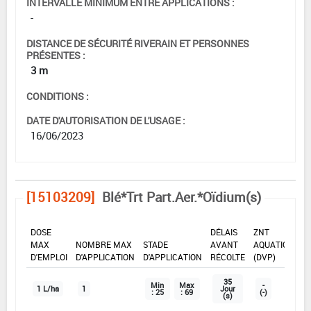
INTERVALLE MINIMUM ENTRE APPLICATIONS :
-
DISTANCE DE SÉCURITÉ RIVERAIN ET PERSONNES
PRÉSENTES :
3 m
CONDITIONS :
DATE D'AUTORISATION DE L'USAGE :
16/06/2023
[15103209]
Blé*Trt Part.Aer.*Oïdium(s)
DOSE
DÉLAIS
ZNT
MAX
NOMBRE MAX
STADE
AVANT
AQUATIQUE
D'EMPLOI
D'APPLICATION
D'APPLICATION
RÉCOLTE
(DVP)
35
Min
Max
-
1 L/ha
1
Jour
: 25
: 69
(-)
(s)