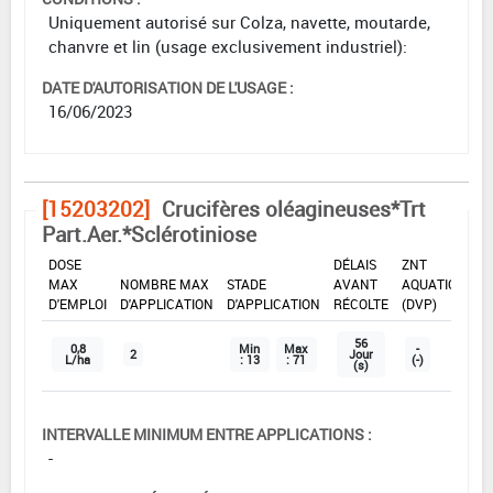
Uniquement autorisé sur Colza, navette, moutarde,
chanvre et lin (usage exclusivement industriel):
DATE D'AUTORISATION DE L'USAGE :
16/06/2023
[15203202]
Crucifères oléagineuses*Trt
Part.Aer.*Sclérotiniose
DOSE
DÉLAIS
ZNT
MAX
NOMBRE MAX
STADE
AVANT
AQUATIQUE
D'EMPLOI
D'APPLICATION
D'APPLICATION
RÉCOLTE
(DVP)
56
0,8
Min
Max
-
2
Jour
L/ha
: 13
: 71
(-)
(s)
INTERVALLE MINIMUM ENTRE APPLICATIONS :
-