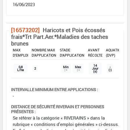
16/06/2023
[16573202]
Haricots et Pois écossés
frais*Trt Part.Aer.*Maladies des taches
brunes
DOSE
DÉLAIS
ZNT
MAX
NOMBRE MAX
STADE
AVANT
AQUATIQUE
D'EMPLOI
D'APPLICATION
D'APPLICATION
RÉCOLTE
(DVP)
14
0,8
Min
Max
-
2
Jour
L/ha
: -
: -
(-)
(s)
INTERVALLE MINIMUM ENTRE APPLICATIONS :
-
DISTANCE DE SÉCURITÉ RIVERAIN ET PERSONNES
PRÉSENTES :
Se référer à la catégorie « RIVERAINS » dans la
rubrique « conditions d'emploi générales » ci-dessus.