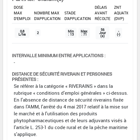
DOSE
DÉLAIS
ZNT
MAX
NOMBRE MAX
STADE
AVANT
AQUATIQUE
D'EMPLOI
D'APPLICATION
D'APPLICATION
RÉCOLTE
(DVP)
56
0,8
Min
Max
-
2
Jour
L/ha
: 13
: 71
(-)
(s)
INTERVALLE MINIMUM ENTRE APPLICATIONS :
-
DISTANCE DE SÉCURITÉ RIVERAIN ET PERSONNES
PRÉSENTES :
Se référer à la catégorie « RIVERAINS » dans la
rubrique « conditions d'emploi générales » ci-dessus.
En l'absence de distance de sécurité riverains fixée
dans l'AMM, l'arrêté du 4 mai 2017 relatif à la mise sur
le marché et à l'utilisation des produits
phytopharmaceutiques et de leurs adjuvants visés à
l'article L. 253-1 du code rural et de la pêche maritime
s'applique.