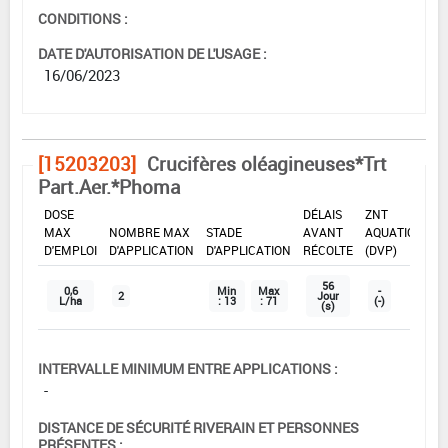
CONDITIONS :
DATE D'AUTORISATION DE L'USAGE :
16/06/2023
[15203203]
Crucifères oléagineuses*Trt
Part.Aer.*Phoma
DOSE
DÉLAIS
ZNT
MAX
NOMBRE MAX
STADE
AVANT
AQUATIQUE
D'EMPLOI
D'APPLICATION
D'APPLICATION
RÉCOLTE
(DVP)
56
0,6
Min
Max
-
2
Jour
L/ha
: 13
: 71
(-)
(s)
INTERVALLE MINIMUM ENTRE APPLICATIONS :
-
DISTANCE DE SÉCURITÉ RIVERAIN ET PERSONNES
PRÉSENTES :