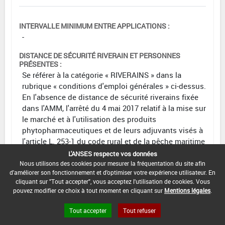
INTERVALLE MINIMUM ENTRE APPLICATIONS :
-
DISTANCE DE SÉCURITÉ RIVERAIN ET PERSONNES
PRÉSENTES :
Se référer à la catégorie « RIVERAINS » dans la
rubrique « conditions d'emploi générales » ci-dessus.
En l'absence de distance de sécurité riverains fixée
dans l'AMM, l'arrêté du 4 mai 2017 relatif à la mise sur
le marché et à l'utilisation des produits
phytopharmaceutiques et de leurs adjuvants visés à
l'article L. 253-1 du code rural et de la pêche maritime
s'applique.
L'ANSES respecte vos données
Nous utilisons des cookies pour mesurer la fréquentation du site afin
CONDITIONS :
d'améliorer son fonctionnement et d'optimiser votre expérience utilisateur. En
cliquant sur "Tout accepter", vous acceptez l'utilisation de cookies. Vous
DATE D'AUTORISATION DE L'USAGE :
pouvez modifier ce choix à tout moment en cliquant sur
Mentions légales
.
16/06/2023
Tout accepter
Tout refuser