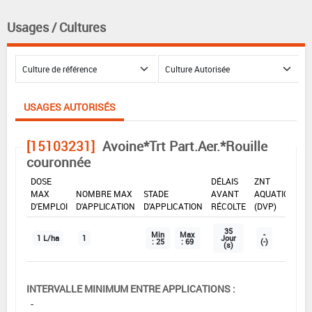
Usages / Cultures
USAGES AUTORISÉS
[15103231]
Avoine*Trt Part.Aer.*Rouille
couronnée
DOSE
DÉLAIS
ZNT
MAX
NOMBRE MAX
STADE
AVANT
AQUATIQUE
D'EMPLOI
D'APPLICATION
D'APPLICATION
RÉCOLTE
(DVP)
35
Min
Max
-
1 L/ha
1
Jour
: 25
: 69
(-)
(s)
INTERVALLE MINIMUM ENTRE APPLICATIONS :
-