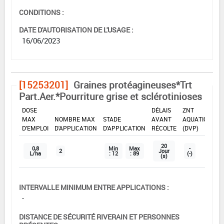
CONDITIONS :
DATE D'AUTORISATION DE L'USAGE :
16/06/2023
[15253201]
Graines protéagineuses*Trt
Part.Aer.*Pourriture grise et sclérotinioses
DOSE
DÉLAIS
ZNT
MAX
NOMBRE MAX
STADE
AVANT
AQUATIQUE
D'EMPLOI
D'APPLICATION
D'APPLICATION
RÉCOLTE
(DVP)
20
0,8
Min
Max
-
2
Jour
L/ha
: 12
: 89
(-)
(s)
INTERVALLE MINIMUM ENTRE APPLICATIONS :
-
DISTANCE DE SÉCURITÉ RIVERAIN ET PERSONNES