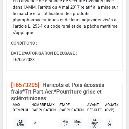
En l'absence de distance de sécurité riverains fixée
dans l'AMM, l'arrêté du 4 mai 2017 relatif à la mise sur
le marché et à l'utilisation des produits
phytopharmaceutiques et de leurs adjuvants visés à
l'article L. 253-1 du code rural et de la pêche maritime
s'applique.
CONDITIONS :
DATE D'AUTORISATION DE L'USAGE :
16/06/2023
[16573205]
Haricots et Pois écossés
frais*Trt Part.Aer.*Pourriture grise et
sclérotinioses
DOSE
DÉLAIS
ZNT
MAX
NOMBRE MAX
STADE
AVANT
AQUATIQUE
D'EMPLOI
D'APPLICATION
D'APPLICATION
RÉCOLTE
(DVP)
14
0,8
Min
Max
-
2
Jour
L/ha
: -
: -
(-)
(s)