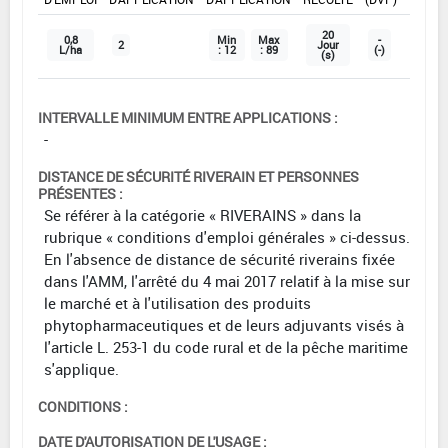
20
0,8
Min
Max
-
2
Jour
L/ha
: 12
: 89
(-)
(s)
INTERVALLE MINIMUM ENTRE APPLICATIONS :
-
DISTANCE DE SÉCURITÉ RIVERAIN ET PERSONNES
PRÉSENTES :
Se référer à la catégorie « RIVERAINS » dans la
rubrique « conditions d'emploi générales » ci-dessus.
En l'absence de distance de sécurité riverains fixée
dans l'AMM, l'arrêté du 4 mai 2017 relatif à la mise sur
le marché et à l'utilisation des produits
phytopharmaceutiques et de leurs adjuvants visés à
l'article L. 253-1 du code rural et de la pêche maritime
s'applique.
CONDITIONS :
DATE D'AUTORISATION DE L'USAGE :