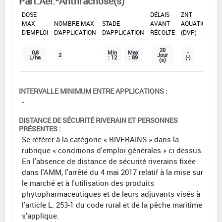
Part.Aer.*Anthracnose(s)
DOSE
DÉLAIS
ZNT
MAX
NOMBRE MAX
STADE
AVANT
AQUATIQUE
D'EMPLOI
D'APPLICATION
D'APPLICATION
RÉCOLTE
(DVP)
20
0,8
Min
Max
-
2
Jour
L/ha
: 12
: 89
(-)
(s)
INTERVALLE MINIMUM ENTRE APPLICATIONS :
-
DISTANCE DE SÉCURITÉ RIVERAIN ET PERSONNES
PRÉSENTES :
Se référer à la catégorie « RIVERAINS » dans la
rubrique « conditions d'emploi générales » ci-dessus.
En l'absence de distance de sécurité riverains fixée
dans l'AMM, l'arrêté du 4 mai 2017 relatif à la mise sur
le marché et à l'utilisation des produits
phytopharmaceutiques et de leurs adjuvants visés à
l'article L. 253-1 du code rural et de la pêche maritime
s'applique.