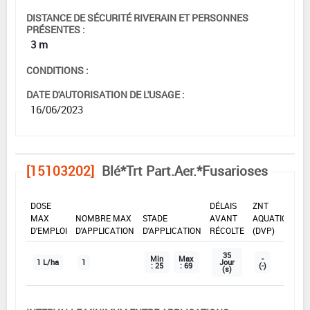
DISTANCE DE SÉCURITÉ RIVERAIN ET PERSONNES
PRÉSENTES :
3 m
CONDITIONS :
DATE D'AUTORISATION DE L'USAGE :
16/06/2023
[15103202]
Blé*Trt Part.Aer.*Fusarioses
DOSE
DÉLAIS
ZNT
MAX
NOMBRE MAX
STADE
AVANT
AQUATIQUE
D'EMPLOI
D'APPLICATION
D'APPLICATION
RÉCOLTE
(DVP)
35
Min
Max
-
1 L/ha
1
Jour
: 25
: 69
(-)
(s)