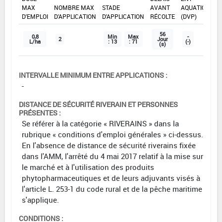
MAX
NOMBRE MAX
STADE
AVANT
AQUATIQUE
D'EMPLOI
D'APPLICATION
D'APPLICATION
RÉCOLTE
(DVP)
56
0,8
Min
Max
-
2
Jour
L/ha
: 13
: 71
(-)
(s)
INTERVALLE MINIMUM ENTRE APPLICATIONS :
-
DISTANCE DE SÉCURITÉ RIVERAIN ET PERSONNES
PRÉSENTES :
Se référer à la catégorie « RIVERAINS » dans la
rubrique « conditions d'emploi générales » ci-dessus.
En l'absence de distance de sécurité riverains fixée
dans l'AMM, l'arrêté du 4 mai 2017 relatif à la mise sur
le marché et à l'utilisation des produits
phytopharmaceutiques et de leurs adjuvants visés à
l'article L. 253-1 du code rural et de la pêche maritime
s'applique.
CONDITIONS :