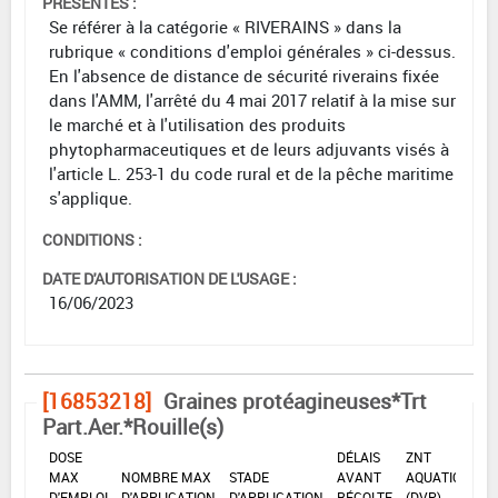
PRÉSENTES :
Se référer à la catégorie « RIVERAINS » dans la
rubrique « conditions d'emploi générales » ci-dessus.
En l'absence de distance de sécurité riverains fixée
dans l'AMM, l'arrêté du 4 mai 2017 relatif à la mise sur
le marché et à l'utilisation des produits
phytopharmaceutiques et de leurs adjuvants visés à
l'article L. 253-1 du code rural et de la pêche maritime
s'applique.
CONDITIONS :
DATE D'AUTORISATION DE L'USAGE :
16/06/2023
[16853218]
Graines protéagineuses*Trt
Part.Aer.*Rouille(s)
DOSE
DÉLAIS
ZNT
MAX
NOMBRE MAX
STADE
AVANT
AQUATIQUE
D'EMPLOI
D'APPLICATION
D'APPLICATION
RÉCOLTE
(DVP)