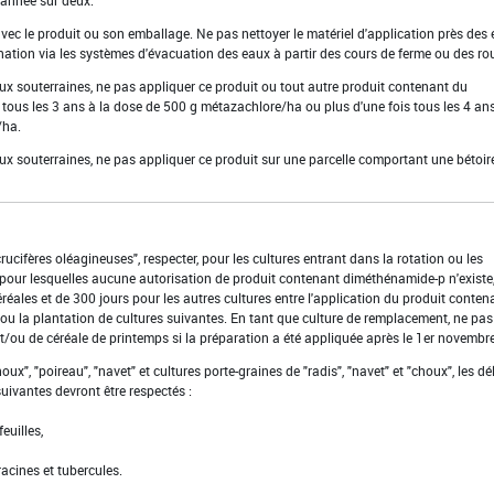
 avec le produit ou son emballage. Ne pas nettoyer le matériel d'application près des
nation via les systèmes d'évacuation des eaux à partir des cours de ferme ou des ro
aux souterraines, ne pas appliquer ce produit ou tout autre produit contenant du
 tous les 3 ans à la dose de 500 g métazachlore/ha ou plus d'une fois tous les 4 ans
/ha.
aux souterraines, ne pas appliquer ce produit sur une parcelle comportant une bétoir
"crucifères oléagineuses", respecter, pour les cultures entrant dans la rotation ou les
pour lesquelles aucune autorisation de produit contenant diméthénamide-p n'existe
éréales et de 300 jours pour les autres cultures entre l'application du produit conten
ou la plantation de cultures suivantes. En tant que culture de remplacement, ne pas
et/ou de céréale de printemps si la préparation a été appliquée après le 1er novembre
houx", "poireau", "navet" et cultures porte-graines de "radis", "navet" et "choux", les dé
uivantes devront être respectés :
euilles,
racines et tubercules.