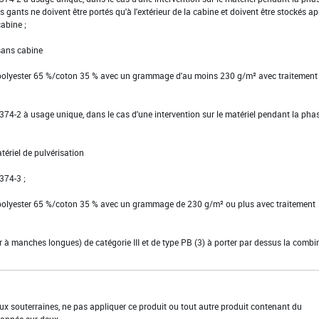
s gants ne doivent être portés qu'à l'extérieur de la cabine et doivent être stockés ap
cabine ;
 sans cabine
 polyester 65 %/coton 35 % avec un grammage d'au moins 230 g/m² avec traitement
EN 374-2 à usage unique, dans le cas d'une intervention sur le matériel pendant la pha
tériel de pulvérisation
 374-3 ;
 polyester 65 %/coton 35 % avec un grammage de 230 g/m² ou plus avec traitement
ier à manches longues) de catégorie III et de type PB (3) à porter par dessus la comb
aux souterraines, ne pas appliquer ce produit ou tout autre produit contenant du
année sur deux.