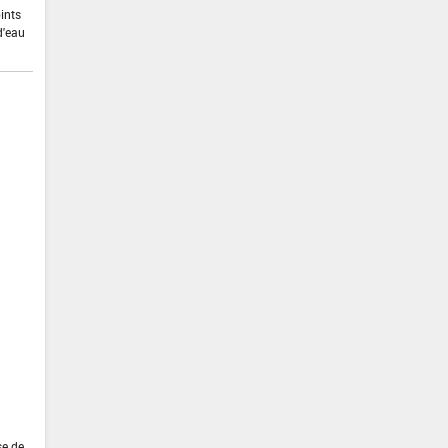
ints
d'eau
se de