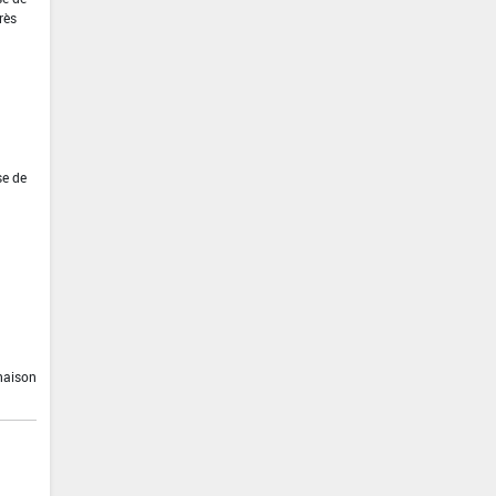
rès
se de
inaison