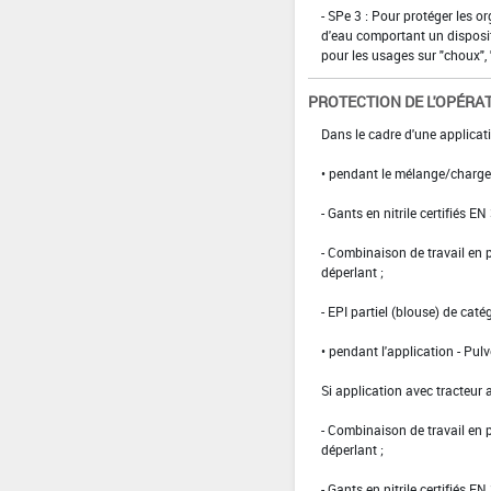
- SPe 3 : Pour protéger les 
d'eau comportant un disposit
pour les usages sur "choux", "
PROTECTION DE L'OPÉRA
Dans le cadre d'une applicati
• pendant le mélange/charg
- Gants en nitrile certifiés EN
- Combinaison de travail en
déperlant ;
- EPI partiel (blouse) de caté
• pendant l'application - Pulv
Si application avec tracteur 
- Combinaison de travail en
déperlant ;
- Gants en nitrile certifiés 