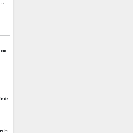
 de
ment
fin de
rs les