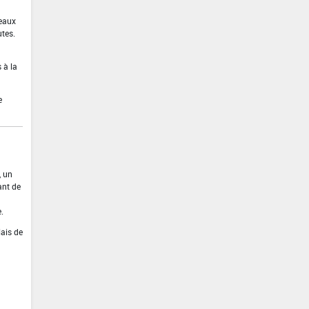
 eaux
utes.
 à la
e
, un
ant de
.
lais de