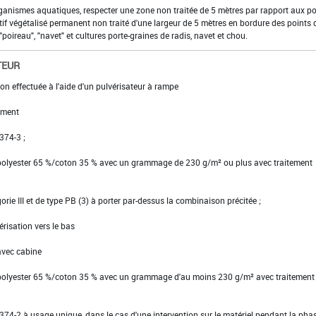
organismes aquatiques, respecter une zone non traitée de 5 mètres par rapport aux po
if végétalisé permanent non traité d'une largeur de 5 mètres en bordure des points 
poireau", "navet" et cultures porte-graines de radis, navet et chou.
TEUR
on effectuée à l'aide d'un pulvérisateur à rampe
ement
 374-3 ;
 polyester 65 %/coton 35 % avec un grammage de 230 g/m² ou plus avec traitement
gorie III et de type PB (3) à porter par-dessus la combinaison précitée ;
érisation vers le bas
avec cabine
 polyester 65 %/coton 35 % avec un grammage d'au moins 230 g/m² avec traitement
EN 374-2 à usage unique, dans le cas d'une intervention sur le matériel pendant la pha