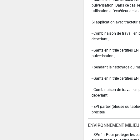
pulvérisation. Dans ce cas, le
utilisation à l'extérieur de la 
Si application avec tracteur
- Combinaison de travail en
déperlant ;
- Gants en nitrile certifiés 
pulvérisation ;
• pendant le nettoyage du ma
- Gants en nitrile certifiés EN
- Combinaison de travail en
déperlant ;
- EPI partiel (blouse ou tabl
précitée ;
ENVIRONNEMENT MILIEU
- SPe 1 : Pour protéger les e
diméthénamide-P plus d'une 