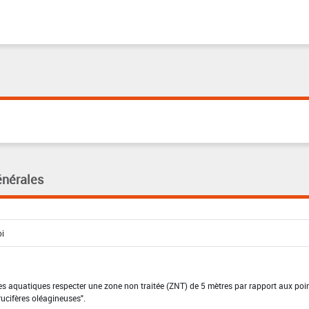
énérales
es aquatiques respecter une zone non traitée (ZNT) de 5 mètres par rapport aux poi
rucifères oléagineuses".