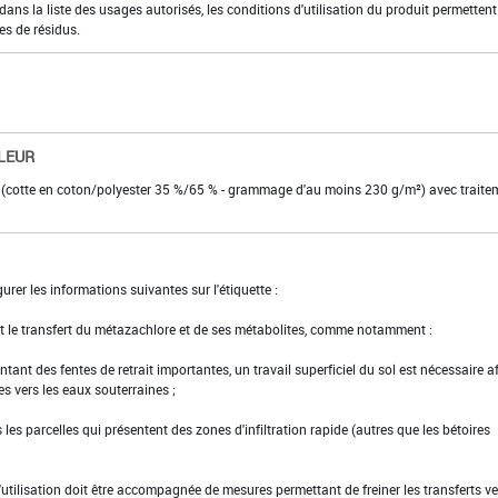
ns la liste des usages autorisés, les conditions d'utilisation du produit permettent
es de résidus.
LEUR
l (cotte en coton/polyester 35 %/65 % - grammage d'au moins 230 g/m²) avec traite
urer les informations suivantes sur l'étiquette :
ant le transfert du métazachlore et de ses métabolites, comme notamment :
ntant des fentes de retrait importantes, un travail superficiel du sol est nécessaire a
es vers les eaux souterraines ;
ans les parcelles qui présentent des zones d'infiltration rapide (autres que les bétoires
l'utilisation doit être accompagnée de mesures permettant de freiner les transferts ve