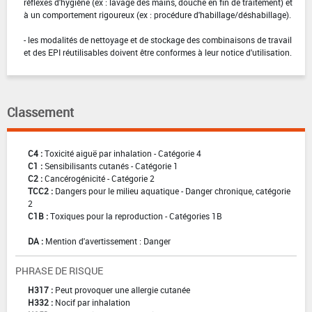
réflexes d'hygiène (ex : lavage des mains, douche en fin de traitement) et
à un comportement rigoureux (ex : procédure d'habillage/déshabillage).
- les modalités de nettoyage et de stockage des combinaisons de travail
et des EPI réutilisables doivent être conformes à leur notice d'utilisation.
Classement
C4 :
Toxicité aiguë par inhalation - Catégorie 4
C1 :
Sensibilisants cutanés - Catégorie 1
C2 :
Cancérogénicité - Catégorie 2
TCC2 :
Dangers pour le milieu aquatique - Danger chronique, catégorie
2
C1B :
Toxiques pour la reproduction - Catégories 1B
DA :
Mention d'avertissement : Danger
PHRASE DE RISQUE
H317 :
Peut provoquer une allergie cutanée
H332 :
Nocif par inhalation