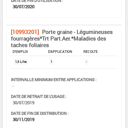
DATE DE FIN D'UTILISATION :
30/07/2020
[10993201]
Porte graine - Légumineuses
fourragères*Trt Part.Aer.*Maladies des
taches foliaires
DOSE MAX
NOMBRE MAX
DÉLAIS AVANT
D'EMPLOI
D'APPLICATION
RÉCOLTE
1,5 L/ha
1
-
INTERVALLE MINIMUM ENTRE APPLICATIONS :
-
DATE DE RETRAIT DE L'USAGE :
30/07/2019
DATE DE FIN DE DISTRIBUTION :
30/11/2019