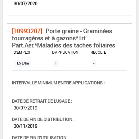
30/07/2020
[10993207]
Porte graine - Graminées
fourragères et à gazons*Trt
Part.Aer.*Maladies des taches foliaires
DOSE MAX
NOMBRE MAX
DÉLAIS AVANT
D'EMPLOI
D'APPLICATION
RÉCOLTE
1,5 L/ha
1
-
INTERVALLE MINIMUM ENTRE APPLICATIONS :
-
DATE DE RETRAIT DE L'USAGE :
30/07/2019
DATE DE FIN DE DISTRIBUTION :
30/11/2019
DATE DE FIN D'UTILISATION :