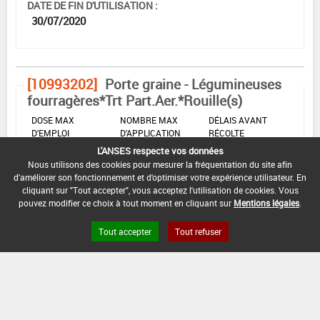
DATE DE FIN D'UTILISATION :
30/07/2020
[10993202]
Porte graine - Légumineuses
fourragères*Trt Part.Aer.*Rouille(s)
DOSE MAX
NOMBRE MAX
DÉLAIS AVANT
D'EMPLOI
D'APPLICATION
RÉCOLTE
L'ANSES respecte vos données
1,5 L/ha
1
-
Nous utilisons des cookies pour mesurer la fréquentation du site afin
d'améliorer son fonctionnement et d'optimiser votre expérience utilisateur. En
cliquant sur "Tout accepter", vous acceptez l'utilisation de cookies. Vous
INTERVALLE MINIMUM ENTRE APPLICATIONS :
pouvez modifier ce choix à tout moment en cliquant sur
Mentions légales
.
-
Tout accepter
Tout refuser
DATE DE RETRAIT DE L'USAGE :
30/07/2019
DATE DE FIN DE DISTRIBUTION :
30/11/2019