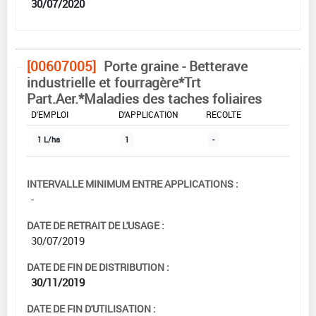
30/07/2020
[00607005]
Porte graine - Betterave
industrielle et fourragère*Trt
Part.Aer.*Maladies des taches foliaires
DOSE MAX
NOMBRE MAX
DÉLAIS AVANT
D'EMPLOI
D'APPLICATION
RÉCOLTE
1 L/ha
1
-
INTERVALLE MINIMUM ENTRE APPLICATIONS :
-
DATE DE RETRAIT DE L'USAGE :
30/07/2019
DATE DE FIN DE DISTRIBUTION :
30/11/2019
DATE DE FIN D'UTILISATION :