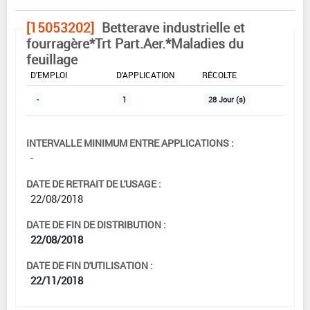
[15053202]
Betterave industrielle et
fourragère*Trt Part.Aer.*Maladies du
feuillage
DOSE MAX
NOMBRE MAX
DÉLAIS AVANT
D'EMPLOI
D'APPLICATION
RÉCOLTE
-
1
28 Jour (s)
INTERVALLE MINIMUM ENTRE APPLICATIONS :
-
DATE DE RETRAIT DE L'USAGE :
22/08/2018
DATE DE FIN DE DISTRIBUTION :
22/08/2018
DATE DE FIN D'UTILISATION :
22/11/2018