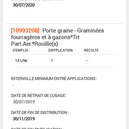
30/07/2020
[10993208]
Porte graine - Graminées
fourragères et à gazons*Trt
Part.Aer.*Rouille(s)
DOSE MAX
NOMBRE MAX
DÉLAIS AVANT
D'EMPLOI
D'APPLICATION
RÉCOLTE
1,5 L/ha
1
-
INTERVALLE MINIMUM ENTRE APPLICATIONS :
-
DATE DE RETRAIT DE L'USAGE :
30/07/2019
DATE DE FIN DE DISTRIBUTION :
30/11/2019