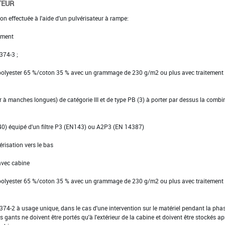
TEUR
on effectuée à l'aide d'un pulvérisateur à rampe:
ement
 374-3 ;
 polyester 65 %/coton 35 % avec un grammage de 230 g/m2 ou plus avec traitement
ier à manches longues) de catégorie III et de type PB (3) à porter par dessus la comb
40) équipé d'un filtre P3 (EN143) ou A2P3 (EN 14387)
érisation vers le bas
avec cabine
 polyester 65 %/coton 35 % avec un grammage de 230 g/m2 ou plus avec traitement
EN 374-2 à usage unique, dans le cas d'une intervention sur le matériel pendant la pha
s gants ne doivent être portés qu'à l'extérieur de la cabine et doivent être stockés ap