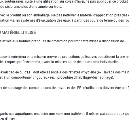
ux souterraines, suite à une utilisation sur colza d'hiver, ne pas appliquer ce produit
 du piclorame plus d'une année sur trois.
 avec le produit ou son emballage. Ne pas nettoyer le matériel d'application près des
nation via les systèmes d'évacuation des eaux à partir des cours de ferme ou des ro
 MATÉRIEL UTILISÉ
elatives aux bonnes pratiques de protection pourront être mises à disposition de
adapté et entretenu et la mise en œuvre de protections collectives constituent la premi
es risques professionnels, avant la mise en place de protections individuelles
ravail dédiée ou d'EPI doit être associé à des réflexes d'hygiène (ex : lavage des main
 et à un comportement rigoureux (ex : procédure d'habillage/déshabillage).
et de stockage des combinaisons de travail et des EPI réutilisables doivent être con
organismes aquatiques, respecter une zone non traitée de 5 mètres par rapport aux po
za d'hiver.