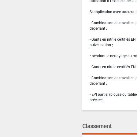
utilisation à l'extérieur de la 
Si application avec tracteur
- Combinaison de travail en
déperlant ;
- Gants en nitrile certifiés 
pulvérisation ;
• pendant le nettoyage du ma
- Gants en nitrile certifiés EN
- Combinaison de travail en
déperlant ;
- EPI partiel (blouse ou tabl
précitée.
Classement