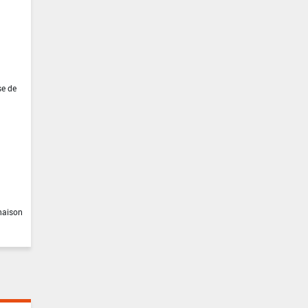
se de
inaison