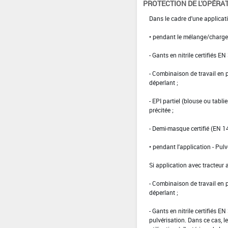
PROTECTION DE L'OPÉRA
Dans le cadre d'une applicati
• pendant le mélange/charg
- Gants en nitrile certifiés EN
- Combinaison de travail en
déperlant ;
- EPI partiel (blouse ou tabl
précitée ;
- Demi-masque certifié (EN 1
• pendant l'application - Pulv
Si application avec tracteur 
- Combinaison de travail en
déperlant ;
- Gants en nitrile certifiés 
pulvérisation. Dans ce cas, le