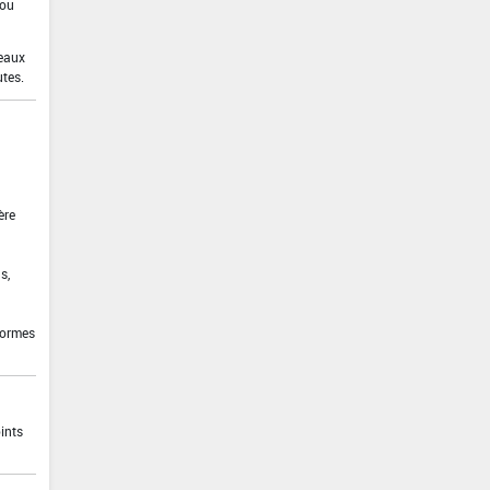
 ou
 eaux
utes.
ère
s,
formes
ints