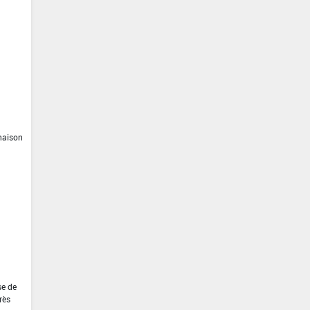
inaison
se de
rès