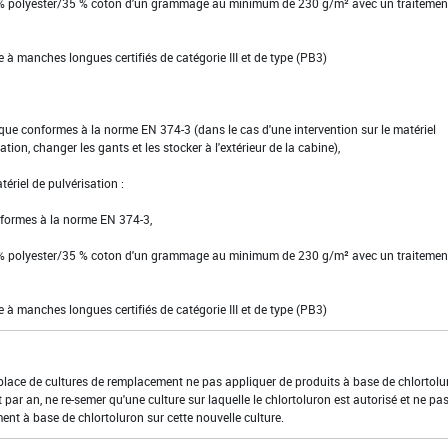
 % polyester/35 % coton d'un grammage au minimum de 230 g/m² avec un traitemen
se à manches longues certifiés de catégorie III et de type (PB3)
ique conformes à la norme EN 374-3 (dans le cas d'une intervention sur le matériel
ion, changer les gants et les stocker à l'extérieur de la cabine),
ériel de pulvérisation :
conformes à la norme EN 374-3,
 % polyester/35 % coton d'un grammage au minimum de 230 g/m² avec un traitemen
se à manches longues certifiés de catégorie III et de type (PB3)
 place de cultures de remplacement ne pas appliquer de produits à base de chlortolu
t par an, ne re-semer qu'une culture sur laquelle le chlortoluron est autorisé et ne pa
ent à base de chlortoluron sur cette nouvelle culture.