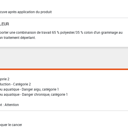
 cuve après application du produit
LEUR
ur, porter une combinaison de travail 65 % polyester/35 % coton d'un grammage au
 traitement déperlant.
gorie 2
uction - Catégorie 2
eu aquatique - Danger aigu, catégorie 1
eu aquatique - Danger chronique, catégorie 1
t : Attention
quer le cancer