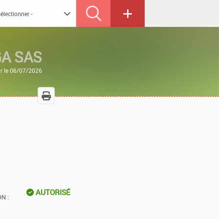
A SAS
ur le 06/07/2026
AUTORISÉ
N :