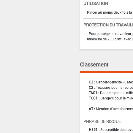
UTILISATION
Rincer au moins deux fois la
PROTECTION DU TRAVAIL
- Pour protéger le travaille
minimum de 230 g/m² avec un
Classement
C2 :
Cancérogénicité - Caté
C2 :
Toxiques pour la reprod
TAC1 :
Dangers pour le mili
TCC1 :
Dangers pour le mili
AT :
Mention d'avertissemen
PHRASE DE RISQUE
H351 :
Susceptible de provo