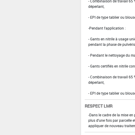
- Combinaison de travail 65
déperlant,
- EPI de type tablier ou blou
-Pendant l'application :
- Gants en nitrile à usage un
pendant la phase de pulvérisat
- Pendant le nettoyage du mat
- Gants certifiés en nitrile 
- Combinaison de travail 65
déperlant,
- EPI de type tablier ou blou
RESPECT LMR
-Dans le cadre de la mise en
plus d'une fois par parcelle e
appliquer de nouveau traitem