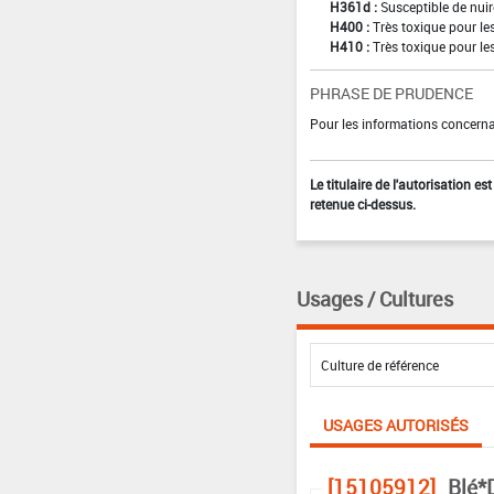
H361d :
Susceptible de nuir
H400 :
Très toxique pour l
H410 :
Très toxique pour le
PHRASE DE PRUDENCE
Pour les informations concernan
Le titulaire de l'autorisation e
retenue ci-dessus.
Usages / Cultures
USAGES AUTORISÉS
[15105912]
Blé*