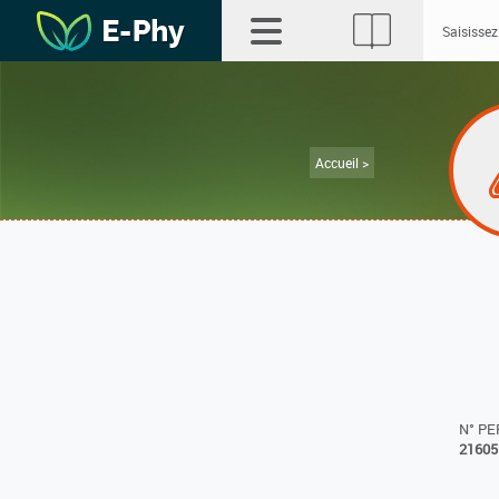
Accueil >
N° P
21605