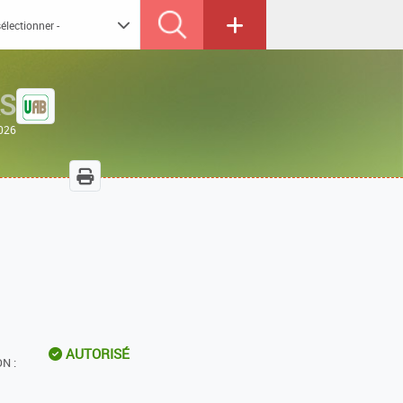
AS
2026
AUTORISÉ
N :