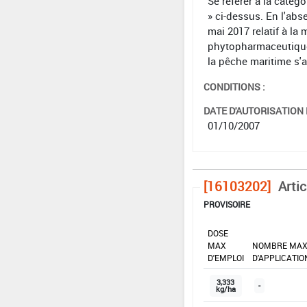
Se référer à la catég
» ci-dessus. En l'abs
mai 2017 relatif à la 
phytopharmaceutiques 
la pêche maritime s'
CONDITIONS :
DATE D'AUTORISATION D
01/10/2007
[16103202]
Artic
PROVISOIRE
DOSE
MAX
NOMBRE MA
D'EMPLOI
D'APPLICATIO
3,333
-
kg/ha