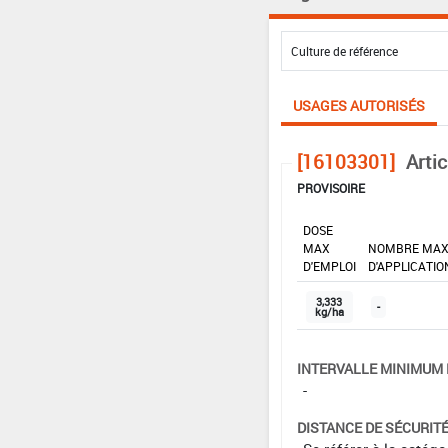
USAGES AUTORISÉS
[16103301]
Artic
PROVISOIRE
DOSE
MAX
NOMBRE MA
D'EMPLOI
D'APPLICATIO
3,333
-
kg/ha
INTERVALLE MINIMUM 
-
DISTANCE DE SÉCURIT