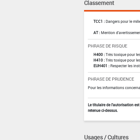
Classement
TCC1 :
Dangers pour le mili
AT :
Mention d'avertissemen
PHRASE DE RISQUE
H400 :
Très toxique pour l
H410 :
Très toxique pour le
EUH401 :
Respecter les inst
PHRASE DE PRUDENCE
Pour les informations concernan
Le titulaire de l'autorisation e
retenue ci-dessus.
Usages / Cultures