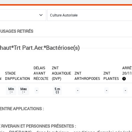
USAGES RETIRÉS
haut*Trt Part.Aer.*Bactériose(s)
DÉLAIS
ZNT
ARRÊ
X
STADE
AVANT
AQUATIQUE
ZNT
ZNT
20/11
N
D'APPLICATION
RÉCOLTE
(DVP)
ARTHROPODES
PLANTES
Min
Max
5 m
-
-
-
-
: -
: -
(-)
ENTRE APPLICATIONS :
É RIVERAIN ET PERSONNES PRÉSENTES :