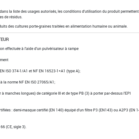
ns la liste des usages autorisés, les conditions d'utilisation du produit permettent
es de résidus.
oduits des cultures porte-graines traitées en alimentation humaine ou animale.
TEUR
on effectuée à l'aide d'un pulvérisateur à rampe
ement
 NF EN ISO 374-1/A1 et NF EN 16523-1+A1 (type A);
e à la norme NF EN ISO 27065/A1;
er à manches longues) de catégorie III et de type PB (3) à porter par-dessus l'EPI
ertifiées : demi-masque certifié (EN 140) équipé d'un filtre P3 (EN143) ou A2P3 (EN 
66 (CE, sigle 3).