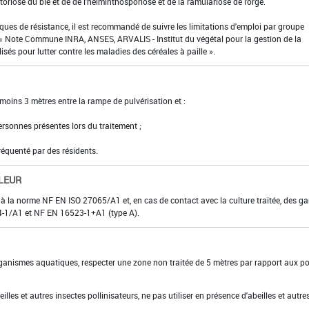
toriose du blé et de de l'helminthosporiose et de la ramulariose de l'orge.
sques de résistance, il est recommandé de suivre les limitations d'emploi par groupe
« Note Commune INRA, ANSES, ARVALIS - Institut du végétal pour la gestion de la
isés pour lutter contre les maladies des céréales à paille ».
moins 3 mètres entre la rampe de pulvérisation et :
personnes présentes lors du traitement ;
fréquenté par des résidents.
LEUR
 à la norme NF EN ISO 27065/A1 et, en cas de contact avec la culture traitée, des ga
374-1/A1 et NF EN 16523-1+A1 (type A).
organismes aquatiques, respecter une zone non traitée de 5 mètres par rapport aux po
eilles et autres insectes pollinisateurs, ne pas utiliser en présence d'abeilles et autre