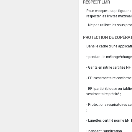
RESPECT LMR
Pour chaque usage figurant da
respecter les limites maximal
- Ne pas utiliser les sous-pr
PROTECTION DE L'OPÉRA
Dans le cadre d'une applicati
• pendant le mélange/charg
- Gants en nitrile certifiés
- EPI vestimentaire conform
- EPI partiel (blouse ou tabli
vestimentaire précité ;
- Protections respiratoires c
;
- Lunettes certifié norme EN 1
• pendant l'application