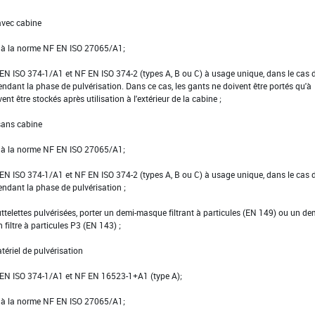
avec cabine
e à la norme NF EN ISO 27065/A1;
NF EN ISO 374-1/A1 et NF EN ISO 374-2 (types A, B ou C) à usage unique, dans le cas 
pendant la phase de pulvérisation. Dans ce cas, les gants ne doivent être portés qu'à
vent être stockés après utilisation à l'extérieur de la cabine ;
 sans cabine
e à la norme NF EN ISO 27065/A1;
NF EN ISO 374-1/A1 et NF EN ISO 374-2 (types A, B ou C) à usage unique, dans le cas 
pendant la phase de pulvérisation ;
ttelettes pulvérisées, porter un demi-masque filtrant à particules (EN 149) ou un de
filtre à particules P3 (EN 143) ;
tériel de pulvérisation
 NF EN ISO 374-1/A1 et NF EN 16523-1+A1 (type A);
e à la norme NF EN ISO 27065/A1;