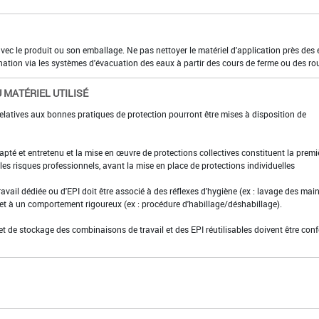
 avec le produit ou son emballage. Ne pas nettoyer le matériel d'application près des
nation via les systèmes d'évacuation des eaux à partir des cours de ferme ou des ro
 MATÉRIEL UTILISÉ
elatives aux bonnes pratiques de protection pourront être mises à disposition de
adapté et entretenu et la mise en œuvre de protections collectives constituent la premi
es risques professionnels, avant la mise en place de protections individuelles
ravail dédiée ou d'EPI doit être associé à des réflexes d'hygiène (ex : lavage des main
 et à un comportement rigoureux (ex : procédure d'habillage/déshabillage).
et de stockage des combinaisons de travail et des EPI réutilisables doivent être con