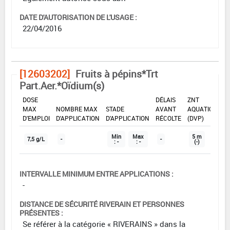
DATE D'AUTORISATION DE L'USAGE :
22/04/2016
[12603202]
Fruits à pépins*Trt
Part.Aer.*Oïdium(s)
DOSE
DÉLAIS
ZNT
MAX
NOMBRE MAX
STADE
AVANT
AQUATIQUE
D'EMPLOI
D'APPLICATION
D'APPLICATION
RÉCOLTE
(DVP)
Min
Max
5 m
7,5 g/L
-
-
: -
: -
(-)
INTERVALLE MINIMUM ENTRE APPLICATIONS :
-
DISTANCE DE SÉCURITÉ RIVERAIN ET PERSONNES
PRÉSENTES :
Se référer à la catégorie « RIVERAINS » dans la