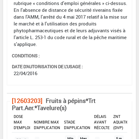
rubrique « conditions d'emploi générales » ci-dessus.
En l'absence de distance de sécurité riverains fixée
dans l'AMM, l'arrêté du 4 mai 2017 relatif à la mise sur
le marché et à l'utilisation des produits
phytopharmaceutiques et de leurs adjuvants visés à
l'article L. 253-1 du code rural et de la pêche maritime
s'applique.
CONDITIONS :
DATE D'AUTORISATION DE L'USAGE :
22/04/2016
[12603203]
Fruits à pépins*Trt
Part.Aer.*Tavelure(s)
DOSE
DÉLAIS
ZNT
MAX
NOMBRE MAX
STADE
AVANT
AQUATIQUE
D'EMPLOI
D'APPLICATION
D'APPLICATION
RÉCOLTE
(DVP)
Min
Max
5 m