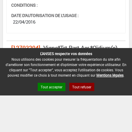
CONDITIONS :
DATE D'AUTORISATION DE L'USAGE :
22/04/2016
[12703204]
Vigne*Trt Part.Aer.*Oïdium(s)
L'ANSES respecte vos données
Nous utilisons des cookies pour mesurer la fréquentation du site afin
DOSE
DÉLAIS
ZNT
d'améliorer son fonctionnement et d'optimiser votre expérience utilisateur. En
MAX
NOMBRE MAX
STADE
AVANT
AQUATIQUE
cliquant sur "Tout accepter", vous acceptez l'utilisation de cookies. Vous
D'EMPLOI
D'APPLICATION
D'APPLICATION
RÉCOLTE
(DVP)
pouvez modifier ce choix à tout moment en cliquant sur
Mentions légales
.
21
12,5
Min
Max
5 m
Tout accepter
Tout refuser
-
Jour
g/L
: -
: -
(-)
(s)
INTERVALLE MINIMUM ENTRE APPLICATIONS :
-
DISTANCE DE SÉCURITÉ RIVERAIN ET PERSONNES
PRÉSENTES :