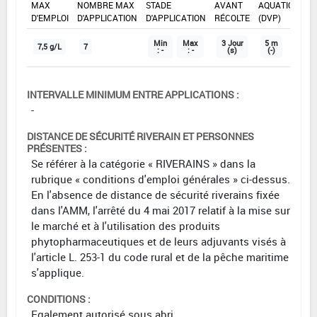
MAX
NOMBRE MAX
STADE
AVANT
AQUATIQUE
D'EMPLOI
D'APPLICATION
D'APPLICATION
RÉCOLTE
(DVP)
Min
Max
3 Jour
5 m
7,5 g/L
7
: -
: -
(s)
(-)
INTERVALLE MINIMUM ENTRE APPLICATIONS :
-
DISTANCE DE SÉCURITÉ RIVERAIN ET PERSONNES
PRÉSENTES :
Se référer à la catégorie « RIVERAINS » dans la
rubrique « conditions d'emploi générales » ci-dessus.
En l'absence de distance de sécurité riverains fixée
dans l'AMM, l'arrêté du 4 mai 2017 relatif à la mise sur
le marché et à l'utilisation des produits
phytopharmaceutiques et de leurs adjuvants visés à
l'article L. 253-1 du code rural et de la pêche maritime
s'applique.
CONDITIONS :
Egalement autorisé sous abri