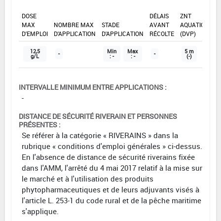
DOSE
DÉLAIS
ZNT
MAX
NOMBRE MAX
STADE
AVANT
AQUATIQUE
D'EMPLOI
D'APPLICATION
D'APPLICATION
RÉCOLTE
(DVP)
12,5
Min
Max
5 m
-
-
g/L
: -
: -
(-)
INTERVALLE MINIMUM ENTRE APPLICATIONS :
-
DISTANCE DE SÉCURITÉ RIVERAIN ET PERSONNES
PRÉSENTES :
Se référer à la catégorie « RIVERAINS » dans la
rubrique « conditions d'emploi générales » ci-dessus.
En l'absence de distance de sécurité riverains fixée
dans l'AMM, l'arrêté du 4 mai 2017 relatif à la mise sur
le marché et à l'utilisation des produits
phytopharmaceutiques et de leurs adjuvants visés à
l'article L. 253-1 du code rural et de la pêche maritime
s'applique.