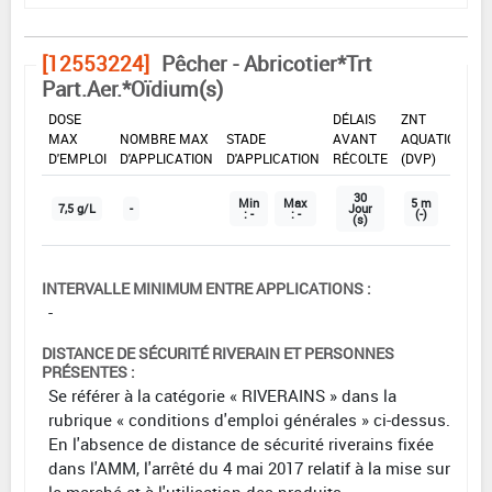
[12553224]
Pêcher - Abricotier*Trt
Part.Aer.*Oïdium(s)
DOSE
DÉLAIS
ZNT
MAX
NOMBRE MAX
STADE
AVANT
AQUATIQUE
D'EMPLOI
D'APPLICATION
D'APPLICATION
RÉCOLTE
(DVP)
30
Min
Max
5 m
7,5 g/L
-
Jour
: -
: -
(-)
(s)
INTERVALLE MINIMUM ENTRE APPLICATIONS :
-
DISTANCE DE SÉCURITÉ RIVERAIN ET PERSONNES
PRÉSENTES :
Se référer à la catégorie « RIVERAINS » dans la
rubrique « conditions d'emploi générales » ci-dessus.
En l'absence de distance de sécurité riverains fixée
dans l'AMM, l'arrêté du 4 mai 2017 relatif à la mise sur