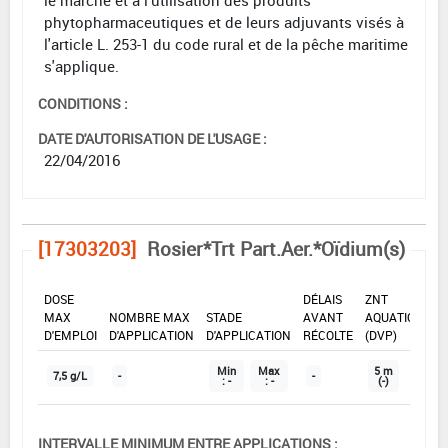
le marché et à l'utilisation des produits
phytopharmaceutiques et de leurs adjuvants visés à
l'article L. 253-1 du code rural et de la pêche maritime
s'applique.
CONDITIONS :
DATE D'AUTORISATION DE L'USAGE :
22/04/2016
[17303203]
Rosier*Trt Part.Aer.*Oïdium(s)
DOSE
DÉLAIS
ZNT
MAX
NOMBRE MAX
STADE
AVANT
AQUATIQUE
D'EMPLOI
D'APPLICATION
D'APPLICATION
RÉCOLTE
(DVP)
Min
Max
5 m
7,5 g/L
-
-
: -
: -
(-)
INTERVALLE MINIMUM ENTRE APPLICATIONS :