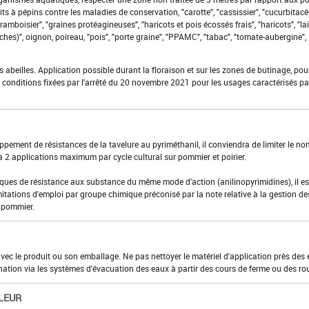
its à pépins contre les maladies de conservation, "carotte", "cassissier", "cucurbitacé
framboisier", "graines protéagineuses", "haricots et pois écossés frais", "haricots", "lai
es)", oignon, poireau, "pois", "porte graine", "PPAMC", "tabac", "tomate-aubergine",
s abeilles. Application possible durant la floraison et sur les zones de butinage, pour
es conditions fixées par l'arrêté du 20 novembre 2021 pour les usages caractérisés pa
loppement de résistances de la tavelure au pyriméthanil, il conviendra de limiter le n
à 2 applications maximum par cycle cultural sur pommier et poirier.
isques de résistance aux substance du même mode d'action (anilinopyrimidines), il es
itations d'emploi par groupe chimique préconisé par la note relative à la gestion de
u pommier.
 avec le produit ou son emballage. Ne pas nettoyer le matériel d'application près des
nation via les systèmes d'évacuation des eaux à partir des cours de ferme ou des ro
LEUR