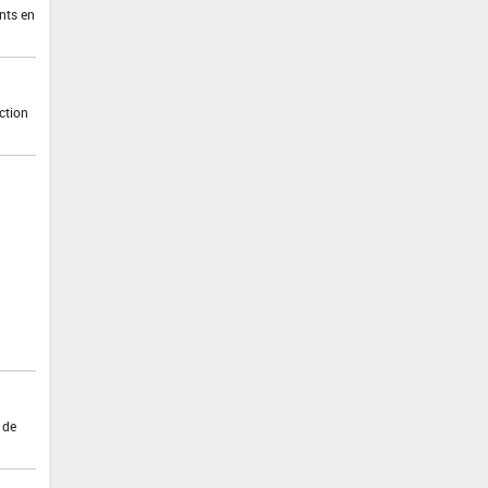
nts en
ction
 de