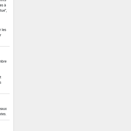
es à
tue",
 les
r
ombre
t
s
 eaux
utes.