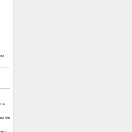
sur
tres
our les
ints