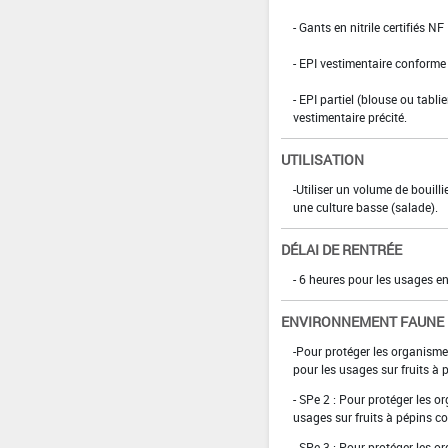
- Gants en nitrile certifiés 
- EPI vestimentaire conform
- EPI partiel (blouse ou tabli
vestimentaire précité.
UTILISATION
-Utiliser un volume de bouill
une culture basse (salade).
DÉLAI DE RENTRÉE
- 6 heures pour les usages en
ENVIRONNEMENT FAUNE
-Pour protéger les organisme
pour les usages sur fruits à p
- SPe 2 : Pour protéger les o
usages sur fruits à pépins c
- SPe 3 : Pour protéger les 