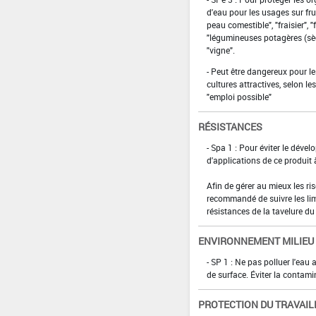
d'eau pour les usages sur fru
peau comestible", "fraisier", "
"légumineuses potagères (sèch
"vigne".
- Peut être dangereux pour le
cultures attractives, selon l
"emploi possible"
RÉSISTANCES
- Spa 1 : Pour éviter le déve
d'applications de ce produit 
Afin de gérer au mieux les r
recommandé de suivre les lim
résistances de la tavelure d
ENVIRONNEMENT MILIEU
- SP 1 : Ne pas polluer l'eau
de surface. Éviter la contami
PROTECTION DU TRAVAIL