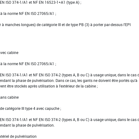
NF EN ISO 374-1/A1 et NF EN 16523-1+A1 (type A) ;
e à la norme NF EN ISO 27065/A1 ;
er à manches longues) de catégorie III et de type PB (3) à porter par-dessus l'EPI
avec cabine
e à la norme NF EN ISO 27065/A1 ;
NF EN ISO 374-1/A1 et NF EN ISO 374-2 (types A, B ou C) à usage unique, dans le cas 
pendant la phase de pulvérisation. Dans ce cas, les gants ne doivent être portés qu'à
vent être stockés après utilisation à l'extérieur de la cabine ;
 sans cabine
e catégorie III type 4 avec capuche ;
NF EN ISO 374-1/A1 et NF EN ISO 374-2 (types A, B ou C) à usage unique, dans le cas 
pendant la phase de pulvérisation.
tériel de pulvérisation