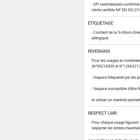
- EPI vestimentaire conforme
nitrile certifiés NF EN ISO 
ETIQUETAGE
- Contient de la 5-chloro-2me
allergique.
RIVERAINS
Pour les usages en traitemen
(N°00216050 et N°12603212), 
- l'espace fréquenté par les 
- l'espace susceptible d'être 
et utiliser un matériel perme
RESPECT LMR
Pour chaque usage figurant da
respecter les limites maximal