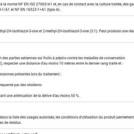
 à la norme NF EN ISO 27065/A1 et, en cas de contact avec la culture traitée, des ga
374-1/A1 et NF EN 16523-1+A1 (type A).
thyl-2H-isothiazol-3-one et 2-methyl-2H-isothiazol-3-one (3:1). Peut produire une réa
t des parties aériennes sur fruits à pépins contre les maladies de conservation
respecter une distance d'au moins 10 mètres entre le dernier rang traité et :
personnes présentes lors du traitement ;
fréquenté par des résidents
ttant une atténuation de la dérive d'au moins 50 %.
ns la liste des usages autorisés, les conditions d'utilisation du produit permettent
es de résidus.