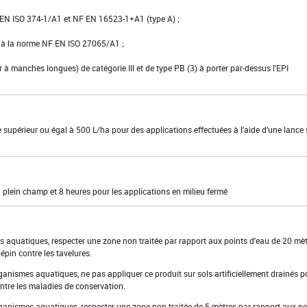
NF EN ISO 374-1/A1 et NF EN 16523-1+A1 (type A) ;
e à la norme NF EN ISO 27065/A1 ;
er à manches longues) de catégorie III et de type PB (3) à porter par-dessus l'EPI
ie supérieur ou égal à 500 L/ha pour des applications effectuées à l'aide d'une lance 
 plein champ et 8 heures pour les applications en milieu fermé
s aquatiques, respecter une zone non traitée par rapport aux points d'eau de 20 mè
épin contre les tavelures.
rganismes aquatiques, ne pas appliquer ce produit sur sols artificiellement drainés p
ontre les maladies de conservation.
organismes aquatiques, respecter une zone non traitée de 5 mètres par rapport aux po