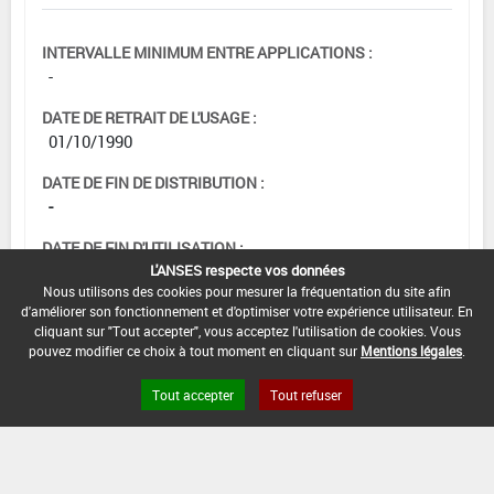
INTERVALLE MINIMUM ENTRE APPLICATIONS :
-
DATE DE RETRAIT DE L'USAGE :
01/10/1990
DATE DE FIN DE DISTRIBUTION :
-
DATE DE FIN D'UTILISATION :
L'ANSES respecte vos données
-
Nous utilisons des cookies pour mesurer la fréquentation du site afin
d'améliorer son fonctionnement et d'optimiser votre expérience utilisateur. En
cliquant sur "Tout accepter", vous acceptez l'utilisation de cookies. Vous
pouvez modifier ce choix à tout moment en cliquant sur
Mentions légales
.
Tout accepter
Tout refuser