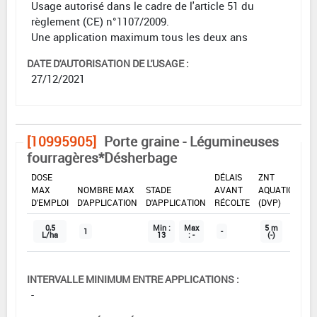
Usage autorisé dans le cadre de l'article 51 du
règlement (CE) n°1107/2009.
Une application maximum tous les deux ans
DATE D'AUTORISATION DE L'USAGE :
27/12/2021
[10995905]
Porte graine - Légumineuses
fourragères*Désherbage
DOSE
DÉLAIS
ZNT
MAX
NOMBRE MAX
STADE
AVANT
AQUATIQUE
D'EMPLOI
D'APPLICATION
D'APPLICATION
RÉCOLTE
(DVP)
0,5
Min :
Max
5 m
1
-
L/ha
13
: -
(-)
INTERVALLE MINIMUM ENTRE APPLICATIONS :
-