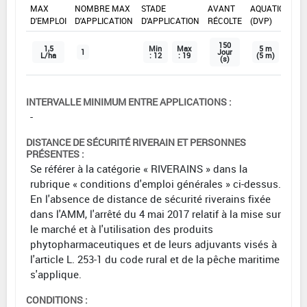
MAX
NOMBRE MAX
STADE
AVANT
AQUATIQUE
D'EMPLOI
D'APPLICATION
D'APPLICATION
RÉCOLTE
(DVP)
150
1,5
Min
Max
5 m
1
Jour
L/ha
: 12
: 19
(5 m)
(s)
INTERVALLE MINIMUM ENTRE APPLICATIONS :
-
DISTANCE DE SÉCURITÉ RIVERAIN ET PERSONNES
PRÉSENTES :
Se référer à la catégorie « RIVERAINS » dans la
rubrique « conditions d'emploi générales » ci-dessus.
En l'absence de distance de sécurité riverains fixée
dans l'AMM, l'arrêté du 4 mai 2017 relatif à la mise sur
le marché et à l'utilisation des produits
phytopharmaceutiques et de leurs adjuvants visés à
l'article L. 253-1 du code rural et de la pêche maritime
s'applique.
CONDITIONS :