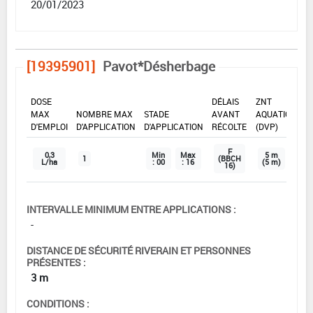
20/01/2023
[19395901]
Pavot*Désherbage
DOSE
DÉLAIS
ZNT
MAX
NOMBRE MAX
STADE
AVANT
AQUATIQUE
D'EMPLOI
D'APPLICATION
D'APPLICATION
RÉCOLTE
(DVP)
F
0,3
Min
Max
5 m
1
(BBCH
L/ha
: 00
: 16
(5 m)
16)
INTERVALLE MINIMUM ENTRE APPLICATIONS :
-
DISTANCE DE SÉCURITÉ RIVERAIN ET PERSONNES
PRÉSENTES :
3 m
CONDITIONS :