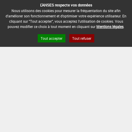
L'ANSES respecte vos données
Nous utilisons des cookies pour mesurer la fréquentation du site afin
d'améliorer son fonctionnement et d'optimiser votre expérience utilisateur. En
[00613001]
Porte graine - Plantes à
cliquant sur "Tout accepter", vous acceptez l'utilisation de cookies. Vous
fibre*Désherbage
pouvez modifier ce choix à tout moment en cliquant sur
Mentions légales
.
DOSE
DÉLAIS
ZNT
MAX
NOMBRE MAX
STADE
AVANT
AQUATIQUE
Tout accepter
Tout refuser
D'EMPLOI
D'APPLICATION
D'APPLICATION
RÉCOLTE
(DVP)
0,3
Min
Max
5 m
1
-
L/ha
: 30
: 39
(5 m)
INTERVALLE MINIMUM ENTRE APPLICATIONS :
-
DISTANCE DE SÉCURITÉ RIVERAIN ET PERSONNES
PRÉSENTES :
3 m
CONDITIONS :
Uniquement sur chanvre.
Usage autorisé dans le cadre de l'article 51 du