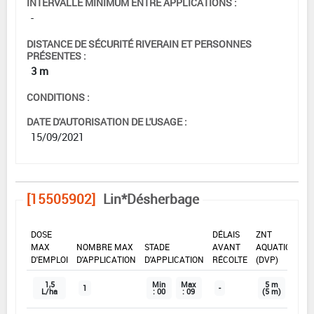
INTERVALLE MINIMUM ENTRE APPLICATIONS :
-
DISTANCE DE SÉCURITÉ RIVERAIN ET PERSONNES
PRÉSENTES :
3 m
CONDITIONS :
DATE D'AUTORISATION DE L'USAGE :
15/09/2021
[15505902]
Lin*Désherbage
DOSE
DÉLAIS
ZNT
MAX
NOMBRE MAX
STADE
AVANT
AQUATIQUE
D'EMPLOI
D'APPLICATION
D'APPLICATION
RÉCOLTE
(DVP)
1,5
Min
Max
5 m
1
-
L/ha
: 00
: 09
(5 m)