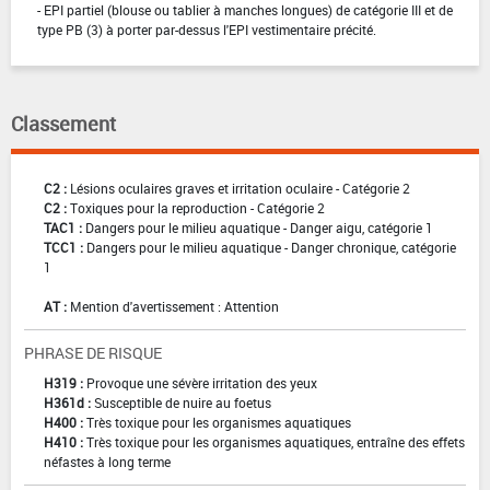
- EPI partiel (blouse ou tablier à manches longues) de catégorie III et de
type PB (3) à porter par-dessus l'EPI vestimentaire précité.
Classement
C2 :
Lésions oculaires graves et irritation oculaire - Catégorie 2
C2 :
Toxiques pour la reproduction - Catégorie 2
TAC1 :
Dangers pour le milieu aquatique - Danger aigu, catégorie 1
TCC1 :
Dangers pour le milieu aquatique - Danger chronique, catégorie
1
AT :
Mention d'avertissement : Attention
PHRASE DE RISQUE
H319 :
Provoque une sévère irritation des yeux
H361d :
Susceptible de nuire au foetus
H400 :
Très toxique pour les organismes aquatiques
H410 :
Très toxique pour les organismes aquatiques, entraîne des effets
néfastes à long terme