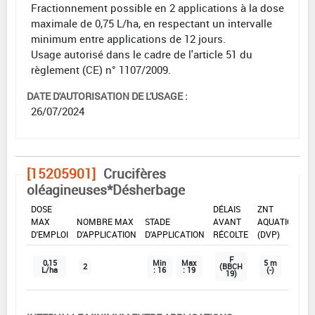
Fractionnement possible en 2 applications à la dose
maximale de 0,75 L/ha, en respectant un intervalle
minimum entre applications de 12 jours.
Usage autorisé dans le cadre de l'article 51 du
règlement (CE) n° 1107/2009.
DATE D'AUTORISATION DE L'USAGE :
26/07/2024
[15205901]
Crucifères
oléagineuses*Désherbage
DOSE
DÉLAIS
ZNT
MAX
NOMBRE MAX
STADE
AVANT
AQUATIQUE
D'EMPLOI
D'APPLICATION
D'APPLICATION
RÉCOLTE
(DVP)
F
0,15
Min
Max
5 m
2
(BBCH
L/ha
: 16
: 19
(-)
19)