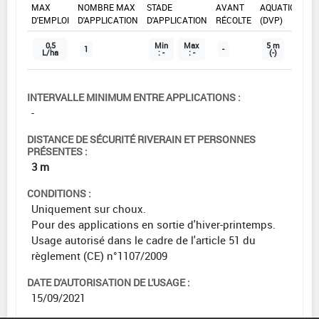
MAX
NOMBRE MAX
STADE
AVANT
AQUATIQUE
D'EMPLOI
D'APPLICATION
D'APPLICATION
RÉCOLTE
(DVP)
0,5
Min
Max
5 m
1
-
L/ha
: -
: -
(-)
INTERVALLE MINIMUM ENTRE APPLICATIONS :
-
DISTANCE DE SÉCURITÉ RIVERAIN ET PERSONNES
PRÉSENTES :
3 m
CONDITIONS :
Uniquement sur choux.
Pour des applications en sortie d'hiver-printemps.
Usage autorisé dans le cadre de l'article 51 du
règlement (CE) n°1107/2009
DATE D'AUTORISATION DE L'USAGE :
15/09/2021