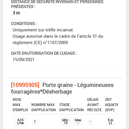
DISTANCE DE SÉCURITÉ RIVERAIN ET PERSONNES
PRÉSENTES :
3 m
CONDITIONS :
Uniquement sur trèfle incarnat.
Usage autorisé dans le cadre de l'article 51 du
règlement (CE) n°1107/2009
DATE D'AUTORISATION DE L'USAGE :
15/09/2021
[10995905]
Porte graine - Légumineuses
fourragères*Désherbage
DOSE
DÉLAIS
ZNT
MAX
NOMBRE MAX
STADE
AVANT
AQUATIQUE
D'EMPLOI
D'APPLICATION
D'APPLICATION
RÉCOLTE
(DVP)
0,15
Min :
Max
5 m
1
-
L/ha
13
: -
(-)