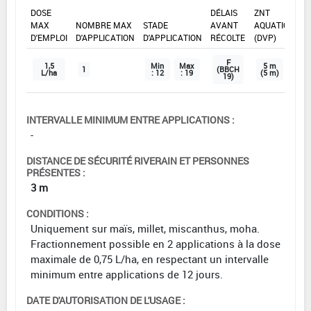
DOSE
DÉLAIS
ZNT
MAX
NOMBRE MAX
STADE
AVANT
AQUATIQUE
D'EMPLOI
D'APPLICATION
D'APPLICATION
RÉCOLTE
(DVP)
F
1,5
Min
Max
5 m
1
(BBCH
L/ha
: 12
: 19
(5 m)
19)
INTERVALLE MINIMUM ENTRE APPLICATIONS :
-
DISTANCE DE SÉCURITÉ RIVERAIN ET PERSONNES
PRÉSENTES :
3 m
CONDITIONS :
Uniquement sur maïs, millet, miscanthus, moha.
Fractionnement possible en 2 applications à la dose
maximale de 0,75 L/ha, en respectant un intervalle
minimum entre applications de 12 jours.
DATE D'AUTORISATION DE L'USAGE :