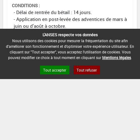
CONDITIONS :
- Délai de rentrée du bétail : 14 jours.
- Application en post-levée des adventices de mars à
juin ou d'août à octobre.
L'ANSES respecte vos données
DATE D'AUTORISATION DE L'USAGE :
Nous utilisons des cookies pour mesurer la fréquentation du site afin
10/08/2018
d'améliorer son fonctionnement et d'optimiser votre expérience utilisateur. En
cliquant sur "Tout accepter", vous acceptez l'utilisation de cookies. Vous
pouvez modifier ce choix à tout moment en cliquant sur
Mentions légales
.
Tout accepter
Tout refuser
[11015924]
Traitements
généraux*Désherbage*Avt Mise Cult. (1)
DOSE
DÉLAIS
ZNT
MAX
NOMBRE MAX
STADE
AVANT
AQUATIQUE
D'EMPLOI
D'APPLICATION
D'APPLICATION
RÉCOLTE
(DVP)
0,6
Min
Max
5 m
1
-
L/ha
: -
: -
(-)
INTERVALLE MINIMUM ENTRE APPLICATIONS :
-