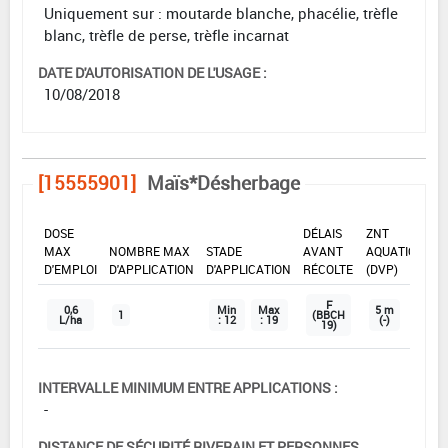
Uniquement sur : moutarde blanche, phacélie, trèfle
blanc, trèfle de perse, trèfle incarnat
DATE D'AUTORISATION DE L'USAGE :
10/08/2018
[15555901]
Maïs*Désherbage
DOSE
DÉLAIS
ZNT
MAX
NOMBRE MAX
STADE
AVANT
AQUATIQUE
D'EMPLOI
D'APPLICATION
D'APPLICATION
RÉCOLTE
(DVP)
F
0,6
Min
Max
5 m
1
(BBCH
L/ha
: 12
: 19
(-)
19)
INTERVALLE MINIMUM ENTRE APPLICATIONS :
-
DISTANCE DE SÉCURITÉ RIVERAIN ET PERSONNES