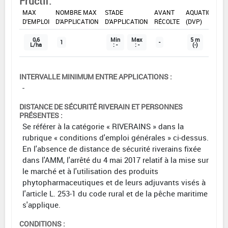
Fructif.
DOSE
DÉLAIS
ZNT
MAX
NOMBRE MAX
STADE
AVANT
AQUATIQUE
D'EMPLOI
D'APPLICATION
D'APPLICATION
RÉCOLTE
(DVP)
0,6
Min
Max
5 m
1
-
L/ha
: -
: -
(-)
INTERVALLE MINIMUM ENTRE APPLICATIONS :
-
DISTANCE DE SÉCURITÉ RIVERAIN ET PERSONNES
PRÉSENTES :
Se référer à la catégorie « RIVERAINS » dans la
rubrique « conditions d'emploi générales » ci-dessus.
En l'absence de distance de sécurité riverains fixée
dans l'AMM, l'arrêté du 4 mai 2017 relatif à la mise sur
le marché et à l'utilisation des produits
phytopharmaceutiques et de leurs adjuvants visés à
l'article L. 253-1 du code rural et de la pêche maritime
s'applique.
CONDITIONS :