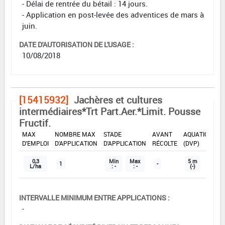
- Délai de rentrée du bétail : 14 jours.
- Application en post-levée des adventices de mars à
juin.
DATE D'AUTORISATION DE L'USAGE :
10/08/2018
[15415932]
Jachères et cultures
intermédiaires*Trt Part.Aer.*Limit. Pousse
Fructif.
DOSE
DÉLAIS
ZNT
MAX
NOMBRE MAX
STADE
AVANT
AQUATIQUE
D'EMPLOI
D'APPLICATION
D'APPLICATION
RÉCOLTE
(DVP)
0,3
Min
Max
5 m
1
-
L/ha
: -
: -
(-)
INTERVALLE MINIMUM ENTRE APPLICATIONS :
-