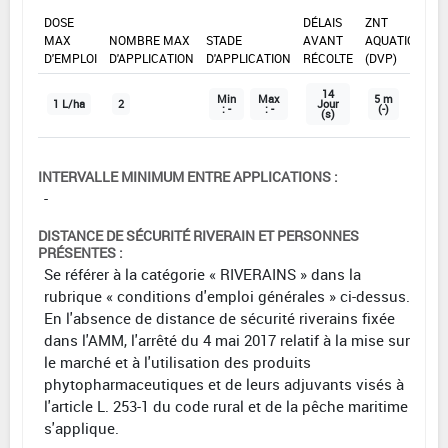
DOSE
DÉLAIS
ZNT
MAX
NOMBRE MAX
STADE
AVANT
AQUATIQUE
D'EMPLOI
D'APPLICATION
D'APPLICATION
RÉCOLTE
(DVP)
14
Min
Max
5 m
1 L/ha
2
Jour
: -
: -
(-)
(s)
INTERVALLE MINIMUM ENTRE APPLICATIONS :
-
DISTANCE DE SÉCURITÉ RIVERAIN ET PERSONNES
PRÉSENTES :
Se référer à la catégorie « RIVERAINS » dans la
rubrique « conditions d'emploi générales » ci-dessus.
En l'absence de distance de sécurité riverains fixée
dans l'AMM, l'arrêté du 4 mai 2017 relatif à la mise sur
le marché et à l'utilisation des produits
phytopharmaceutiques et de leurs adjuvants visés à
l'article L. 253-1 du code rural et de la pêche maritime
s'applique.