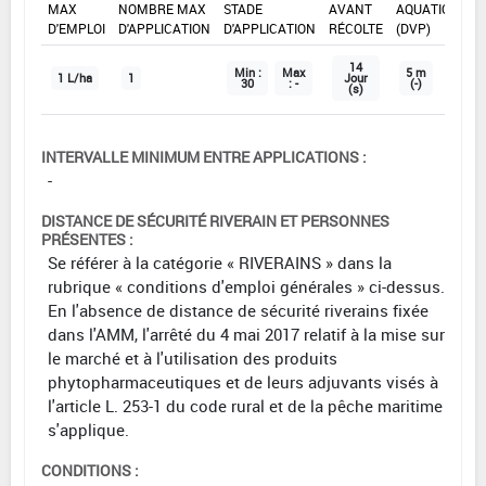
MAX
NOMBRE MAX
STADE
AVANT
AQUATIQUE
D'EMPLOI
D'APPLICATION
D'APPLICATION
RÉCOLTE
(DVP)
14
Min :
Max
5 m
1 L/ha
1
Jour
30
: -
(-)
(s)
INTERVALLE MINIMUM ENTRE APPLICATIONS :
-
DISTANCE DE SÉCURITÉ RIVERAIN ET PERSONNES
PRÉSENTES :
Se référer à la catégorie « RIVERAINS » dans la
rubrique « conditions d'emploi générales » ci-dessus.
En l'absence de distance de sécurité riverains fixée
dans l'AMM, l'arrêté du 4 mai 2017 relatif à la mise sur
le marché et à l'utilisation des produits
phytopharmaceutiques et de leurs adjuvants visés à
l'article L. 253-1 du code rural et de la pêche maritime
s'applique.
CONDITIONS :