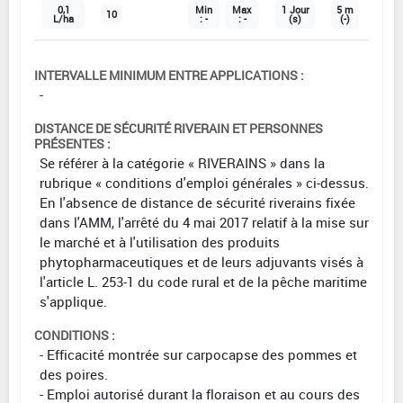
0,1
Min
Max
1 Jour
5 m
10
L/ha
: -
: -
(s)
(-)
INTERVALLE MINIMUM ENTRE APPLICATIONS :
-
DISTANCE DE SÉCURITÉ RIVERAIN ET PERSONNES
PRÉSENTES :
Se référer à la catégorie « RIVERAINS » dans la
rubrique « conditions d'emploi générales » ci-dessus.
En l'absence de distance de sécurité riverains fixée
dans l'AMM, l'arrêté du 4 mai 2017 relatif à la mise sur
le marché et à l'utilisation des produits
phytopharmaceutiques et de leurs adjuvants visés à
l'article L. 253-1 du code rural et de la pêche maritime
s'applique.
CONDITIONS :
- Efficacité montrée sur carpocapse des pommes et
des poires.
- Emploi autorisé durant la floraison et au cours des