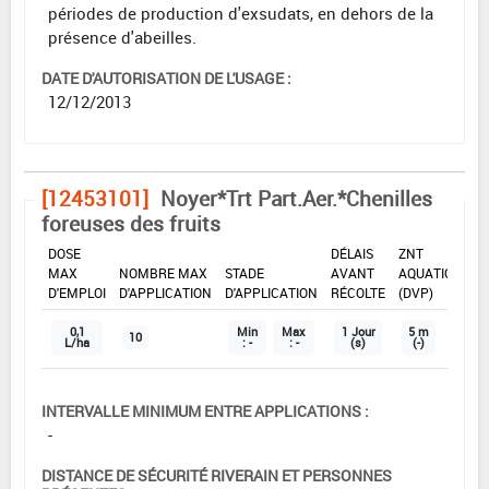
périodes de production d'exsudats, en dehors de la
présence d'abeilles.
DATE D'AUTORISATION DE L'USAGE :
12/12/2013
[12453101]
Noyer*Trt Part.Aer.*Chenilles
foreuses des fruits
DOSE
DÉLAIS
ZNT
MAX
NOMBRE MAX
STADE
AVANT
AQUATIQUE
D'EMPLOI
D'APPLICATION
D'APPLICATION
RÉCOLTE
(DVP)
0,1
Min
Max
1 Jour
5 m
10
L/ha
: -
: -
(s)
(-)
INTERVALLE MINIMUM ENTRE APPLICATIONS :
-
DISTANCE DE SÉCURITÉ RIVERAIN ET PERSONNES