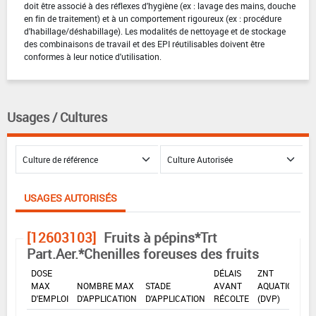
doit être associé à des réflexes d'hygiène (ex : lavage des mains, douche
en fin de traitement) et à un comportement rigoureux (ex : procédure
d'habillage/déshabillage). Les modalités de nettoyage et de stockage
des combinaisons de travail et des EPI réutilisables doivent être
conformes à leur notice d'utilisation.
Usages / Cultures
USAGES AUTORISÉS
[12603103]
Fruits à pépins*Trt
Part.Aer.*Chenilles foreuses des fruits
DOSE
DÉLAIS
ZNT
MAX
NOMBRE MAX
STADE
AVANT
AQUATIQUE
D'EMPLOI
D'APPLICATION
D'APPLICATION
RÉCOLTE
(DVP)