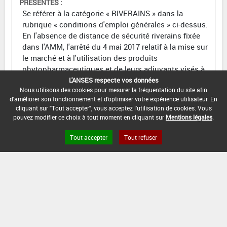
PRÉSENTES :
Se référer à la catégorie « RIVERAINS » dans la
rubrique « conditions d'emploi générales » ci-dessus.
En l'absence de distance de sécurité riverains fixée
dans l'AMM, l'arrêté du 4 mai 2017 relatif à la mise sur
le marché et à l'utilisation des produits
phytopharmaceutiques et de leurs adjuvants visés à
l'article L. 253-1 du code rural et de la pêche maritime
L'ANSES respecte vos données
Nous utilisons des cookies pour mesurer la fréquentation du site afin
s'applique.
d'améliorer son fonctionnement et d'optimiser votre expérience utilisateur. En
cliquant sur "Tout accepter", vous acceptez l'utilisation de cookies. Vous
CONDITIONS :
pouvez modifier ce choix à tout moment en cliquant sur
Mentions légales
.
- Efficacité montrée sur carpocapse.
- Emploi autorisé durant la floraison et au cours des
Tout accepter
Tout refuser
périodes de production d'exsudats, en dehors de la
présence d'abeilles.
DATE D'AUTORISATION DE L'USAGE :
12/12/2013