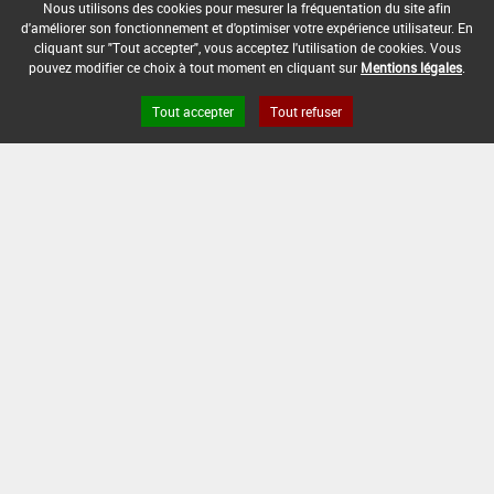
Nous utilisons des cookies pour mesurer la fréquentation du site afin
DOSE MAX
NOMBRE MAX
DÉLAIS AVANT
d'améliorer son fonctionnement et d'optimiser votre expérience utilisateur. En
D'EMPLOI
D'APPLICATION
RÉCOLTE
cliquant sur "Tout accepter", vous acceptez l'utilisation de cookies. Vous
pouvez modifier ce choix à tout moment en cliquant sur
Mentions légales
.
-
-
-
Tout accepter
Tout refuser
INTERVALLE MINIMUM ENTRE APPLICATIONS :
-
DATE DE RETRAIT DE L'USAGE :
-
DATE DE FIN DE DISTRIBUTION :
-
DATE DE FIN D'UTILISATION :
-