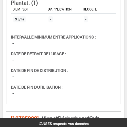
Plantat. (1)
DOSE MAX
NOMBRE MAX
DÉLAIS AVANT
D'EMPLOI
D'APPLICATION
RÉCOLTE
3 L/ha
-
-
INTERVALLE MINIMUM ENTRE APPLICATIONS :
-
DATE DE RETRAIT DE L'USAGE :
-
DATE DE FIN DE DISTRIBUTION :
-
DATE DE FIN D'UTILISATION :
-
[12705902]
Vigne*Désherbage*Cult.
L'ANSES respecte vos données
Installées