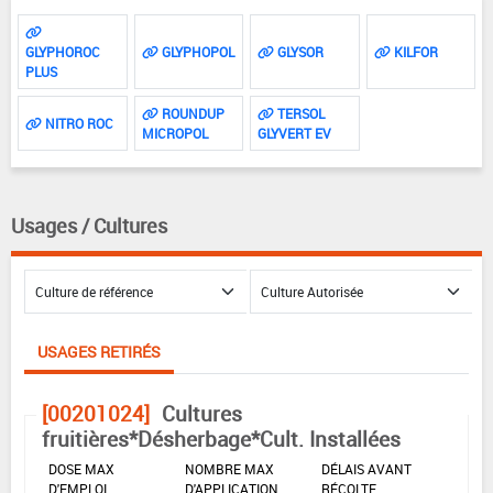
GLYPHOROC
GLYPHOPOL
GLYSOR
KILFOR
PLUS
ROUNDUP
TERSOL
NITRO ROC
MICROPOL
GLYVERT EV
Usages / Cultures
USAGES RETIRÉS
[00201024]
Cultures
fruitières*Désherbage*Cult. Installées
DOSE MAX
NOMBRE MAX
DÉLAIS AVANT
D'EMPLOI
D'APPLICATION
RÉCOLTE