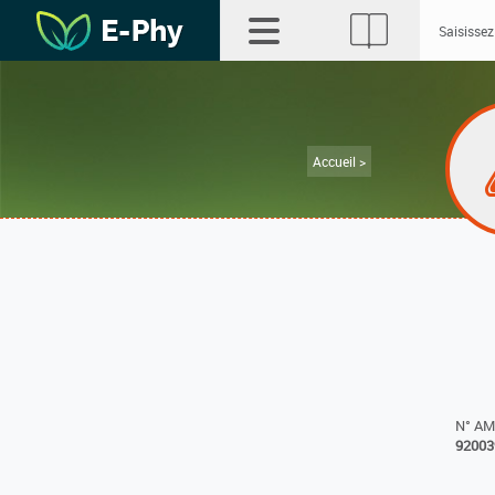
Accueil >
N° A
92003