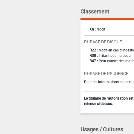
Classement
Xn :
Nocif
PHRASE DE RISQUE
R22 :
Nocif en cas d'ingest
R38 :
Irritant pour la peau
R47 :
Peut causer des malf
PHRASE DE PRUDENCE
Pour les informations concernan
Le titulaire de l'autorisation e
retenue ci-dessus.
Usages / Cultures