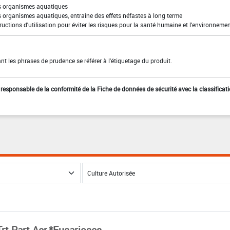
es organismes aquatiques
s organismes aquatiques, entraîne des effets néfastes à long terme
ructions d'utilisation pour éviter les risques pour la santé humaine et l'environneme
t les phrases de prudence se référer à l'étiquetage du produit.
st responsable de la conformité de la Fiche de données de sécurité avec la classificat
Trt Part.Aer.*Fusarioses