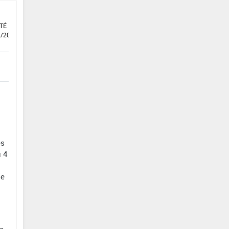
TÉ DU
1/2021
es
u 4
de
e