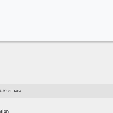
UX :
VERTARA
tion