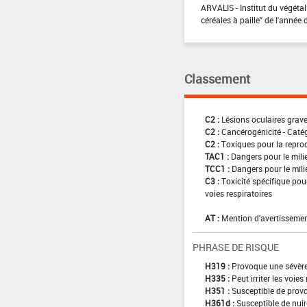
ARVALIS - Institut du végétal
céréales à paille" de l'année 
Classement
C2 :
Lésions oculaires graves
C2 :
Cancérogénicité - Caté
C2 :
Toxiques pour la reprod
TAC1 :
Dangers pour le mili
TCC1 :
Dangers pour le mili
C3 :
Toxicité spécifique pour
voies respiratoires
AT :
Mention d'avertissemen
PHRASE DE RISQUE
H319 :
Provoque une sévère 
H335 :
Peut irriter les voies
H351 :
Susceptible de provo
H361d :
Susceptible de nuir