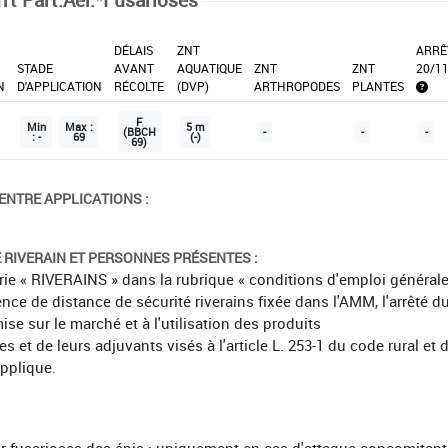
DÉLAIS
ZNT
ARRÊ
X
STADE
AVANT
AQUATIQUE
ZNT
ZNT
20/1
N
D'APPLICATION
RÉCOLTE
(DVP)
ARTHROPODES
PLANTES
F
Min
Max :
5 m
(BBCH
-
-
-
: -
69
(-)
69)
ENTRE APPLICATIONS :
É RIVERAIN ET PERSONNES PRÉSENTES :
orie « RIVERAINS » dans la rubrique « conditions d'emploi général
ence de distance de sécurité riverains fixée dans l'AMM, l'arrêté d
mise sur le marché et à l'utilisation des produits
et de leurs adjuvants visés à l'article L. 253-1 du code rural et 
applique.
ur fusarioses des épis : uniquement en cas d'attaque concomitant