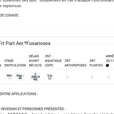
e septoriose.
E L'USAGE :
Trt Part.Aer.*Fusarioses
DÉLAIS
ZNT
ARRÊ
X
STADE
AVANT
AQUATIQUE
ZNT
ZNT
20/1
N
D'APPLICATION
RÉCOLTE
(DVP)
ARTHROPODES
PLANTES
F
Min
Max :
5 m
(BBCH
-
-
-
: -
69
(-)
69)
ENTRE APPLICATIONS :
É RIVERAIN ET PERSONNES PRÉSENTES :