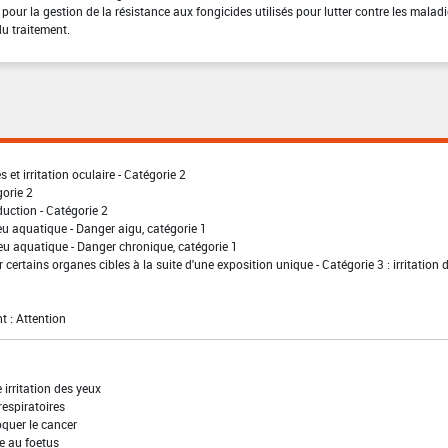
 pour la gestion de la résistance aux fongicides utilisés pour lutter contre les malad
du traitement.
 et irritation oculaire - Catégorie 2
gorie 2
uction - Catégorie 2
eu aquatique - Danger aigu, catégorie 1
eu aquatique - Danger chronique, catégorie 1
 certains organes cibles à la suite d'une exposition unique - Catégorie 3 : irritation 
t : Attention
irritation des yeux
 respiratoires
quer le cancer
e au foetus