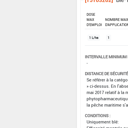
DOSE
MAX
NOMBRE MA
D'EMPLOI
D'APPLICATIO
1 L/ha
1
INTERVALLE MINIMUM 
-
DISTANCE DE SÉCURIT
Se référer à la catég
» ci-dessus. En l'abs
mai 2017 relatif à la 
phytopharmaceutiques 
la pêche maritime s'
CONDITIONS :
Uniquement blé:
Efficacité montrée s