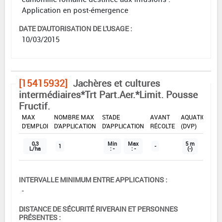
Application en post-émergence
DATE D'AUTORISATION DE L'USAGE :
10/03/2015
[15415932]
Jachères et cultures
intermédiaires*Trt Part.Aer.*Limit. Pousse
Fructif.
DOSE
DÉLAIS
ZNT
MAX
NOMBRE MAX
STADE
AVANT
AQUATIQUE
D'EMPLOI
D'APPLICATION
D'APPLICATION
RÉCOLTE
(DVP)
0,3
Min
Max
5 m
1
-
L/ha
: -
: -
(-)
INTERVALLE MINIMUM ENTRE APPLICATIONS :
-
DISTANCE DE SÉCURITÉ RIVERAIN ET PERSONNES
PRÉSENTES :