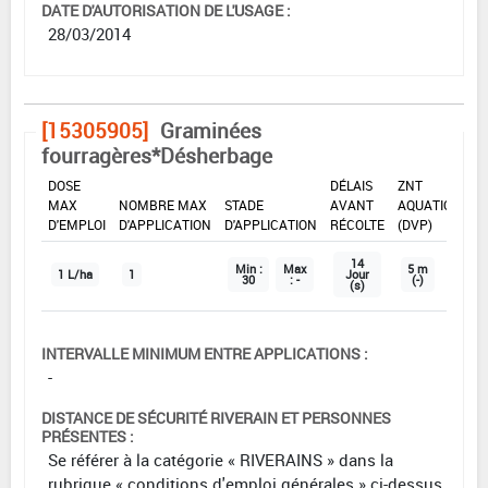
DATE D'AUTORISATION DE L'USAGE :
28/03/2014
[15305905]
Graminées
fourragères*Désherbage
DOSE
DÉLAIS
ZNT
MAX
NOMBRE MAX
STADE
AVANT
AQUATIQUE
D'EMPLOI
D'APPLICATION
D'APPLICATION
RÉCOLTE
(DVP)
14
Min :
Max
5 m
1 L/ha
1
Jour
30
: -
(-)
(s)
INTERVALLE MINIMUM ENTRE APPLICATIONS :
-
DISTANCE DE SÉCURITÉ RIVERAIN ET PERSONNES
PRÉSENTES :
Se référer à la catégorie « RIVERAINS » dans la
rubrique « conditions d'emploi générales » ci-dessus.