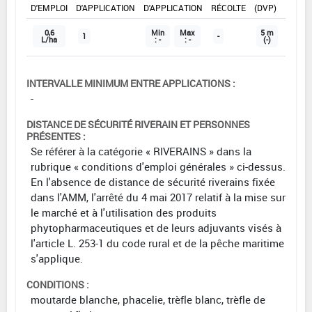
D'EMPLOI
D'APPLICATION
D'APPLICATION
RÉCOLTE
(DVP)
0,6
Min
Max
5 m
1
-
L/ha
: -
: -
(-)
INTERVALLE MINIMUM ENTRE APPLICATIONS :
-
DISTANCE DE SÉCURITÉ RIVERAIN ET PERSONNES
PRÉSENTES :
Se référer à la catégorie « RIVERAINS » dans la
rubrique « conditions d'emploi générales » ci-dessus.
En l'absence de distance de sécurité riverains fixée
dans l'AMM, l'arrêté du 4 mai 2017 relatif à la mise sur
le marché et à l'utilisation des produits
phytopharmaceutiques et de leurs adjuvants visés à
l'article L. 253-1 du code rural et de la pêche maritime
s'applique.
CONDITIONS :
moutarde blanche, phacelie, trèfle blanc, trèfle de