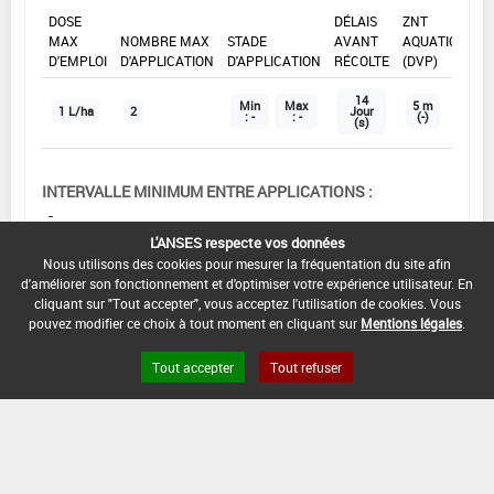
DOSE
DÉLAIS
ZNT
MAX
NOMBRE MAX
STADE
AVANT
AQUATIQUE
D'EMPLOI
D'APPLICATION
D'APPLICATION
RÉCOLTE
(DVP)
14
Min
Max
5 m
1 L/ha
2
Jour
: -
: -
(-)
(s)
INTERVALLE MINIMUM ENTRE APPLICATIONS :
-
L'ANSES respecte vos données
DISTANCE DE SÉCURITÉ RIVERAIN ET PERSONNES
Nous utilisons des cookies pour mesurer la fréquentation du site afin
PRÉSENTES :
d'améliorer son fonctionnement et d'optimiser votre expérience utilisateur. En
Se référer à la catégorie « RIVERAINS » dans la
cliquant sur "Tout accepter", vous acceptez l'utilisation de cookies. Vous
rubrique « conditions d'emploi générales » ci-dessus.
pouvez modifier ce choix à tout moment en cliquant sur
Mentions légales
.
En l'absence de distance de sécurité riverains fixée
Tout accepter
Tout refuser
dans l'AMM, l'arrêté du 4 mai 2017 relatif à la mise sur
le marché et à l'utilisation des produits
phytopharmaceutiques et de leurs adjuvants visés à
l'article L. 253-1 du code rural et de la pêche maritime
s'applique.