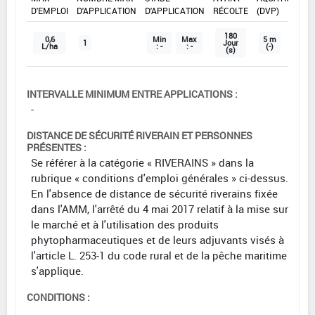
D'EMPLOI
D'APPLICATION
D'APPLICATION
RÉCOLTE
(DVP)
180
0,6
Min
Max
5 m
1
Jour
L/ha
: -
: -
(-)
(s)
INTERVALLE MINIMUM ENTRE APPLICATIONS :
-
DISTANCE DE SÉCURITÉ RIVERAIN ET PERSONNES
PRÉSENTES :
Se référer à la catégorie « RIVERAINS » dans la
rubrique « conditions d'emploi générales » ci-dessus.
En l'absence de distance de sécurité riverains fixée
dans l'AMM, l'arrêté du 4 mai 2017 relatif à la mise sur
le marché et à l'utilisation des produits
phytopharmaceutiques et de leurs adjuvants visés à
l'article L. 253-1 du code rural et de la pêche maritime
s'applique.
CONDITIONS :