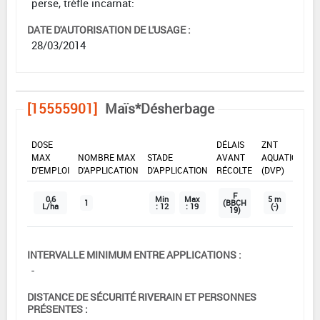
perse, trèfle incarnat:
DATE D'AUTORISATION DE L'USAGE :
28/03/2014
[15555901]
Maïs*Désherbage
DOSE
DÉLAIS
ZNT
MAX
NOMBRE MAX
STADE
AVANT
AQUATIQUE
D'EMPLOI
D'APPLICATION
D'APPLICATION
RÉCOLTE
(DVP)
F
0,6
Min
Max
5 m
1
(BBCH
L/ha
: 12
: 19
(-)
19)
INTERVALLE MINIMUM ENTRE APPLICATIONS :
-
DISTANCE DE SÉCURITÉ RIVERAIN ET PERSONNES
PRÉSENTES :