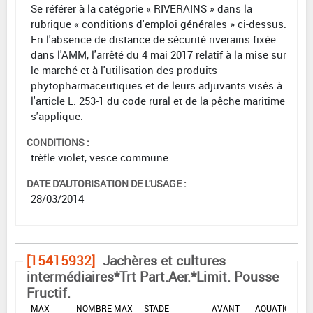
Se référer à la catégorie « RIVERAINS » dans la
rubrique « conditions d'emploi générales » ci-dessus.
En l'absence de distance de sécurité riverains fixée
dans l'AMM, l'arrêté du 4 mai 2017 relatif à la mise sur
le marché et à l'utilisation des produits
phytopharmaceutiques et de leurs adjuvants visés à
l'article L. 253-1 du code rural et de la pêche maritime
s'applique.
CONDITIONS :
trèfle violet, vesce commune:
DATE D'AUTORISATION DE L'USAGE :
28/03/2014
[15415932]
Jachères et cultures
intermédiaires*Trt Part.Aer.*Limit. Pousse
Fructif.
DOSE
DÉLAIS
ZNT
MAX
NOMBRE MAX
STADE
AVANT
AQUATIQUE