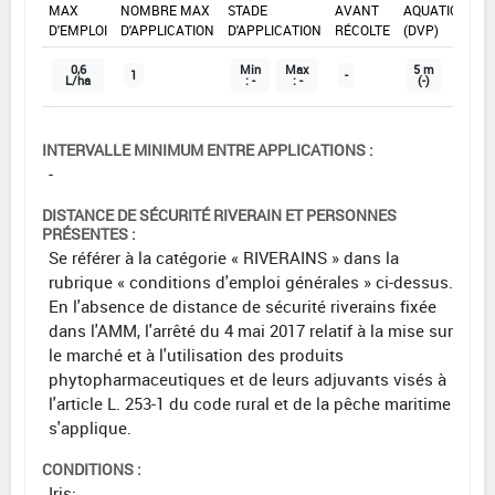
MAX
NOMBRE MAX
STADE
AVANT
AQUATIQUE
D'EMPLOI
D'APPLICATION
D'APPLICATION
RÉCOLTE
(DVP)
0,6
Min
Max
5 m
1
-
L/ha
: -
: -
(-)
INTERVALLE MINIMUM ENTRE APPLICATIONS :
-
DISTANCE DE SÉCURITÉ RIVERAIN ET PERSONNES
PRÉSENTES :
Se référer à la catégorie « RIVERAINS » dans la
rubrique « conditions d'emploi générales » ci-dessus.
En l'absence de distance de sécurité riverains fixée
dans l'AMM, l'arrêté du 4 mai 2017 relatif à la mise sur
le marché et à l'utilisation des produits
phytopharmaceutiques et de leurs adjuvants visés à
l'article L. 253-1 du code rural et de la pêche maritime
s'applique.
CONDITIONS :
Iris: