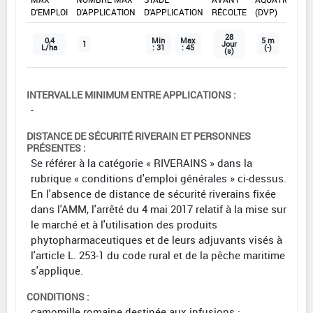
D'EMPLOI
D'APPLICATION
D'APPLICATION
RÉCOLTE
(DVP)
28
0,4
Min
Max
5 m
1
Jour
L/ha
: 31
: 45
(-)
(s)
INTERVALLE MINIMUM ENTRE APPLICATIONS :
-
DISTANCE DE SÉCURITÉ RIVERAIN ET PERSONNES
PRÉSENTES :
Se référer à la catégorie « RIVERAINS » dans la
rubrique « conditions d'emploi générales » ci-dessus.
En l'absence de distance de sécurité riverains fixée
dans l'AMM, l'arrêté du 4 mai 2017 relatif à la mise sur
le marché et à l'utilisation des produits
phytopharmaceutiques et de leurs adjuvants visés à
l'article L. 253-1 du code rural et de la pêche maritime
s'applique.
CONDITIONS :
camomille romaine destinée aux infusions :