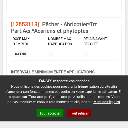
[12553113]
Pêcher - Abricotier*Trt
Part.Aer.*Acariens et phytoptes
DOSE MAX
NOMBRE MAX
DÉLAIS AVANT
D'EMPLOI
D'APPLICATION
RÉCOLTE
0,4 L/hL
-
-
INTERVALLE MINIMUM ENTRE APPLICATIONS :
-
L'ANSES respecte vos données
Nous utilisons des cookies pour mesurer la fréquentation du site afin
DATE DE RETRAIT DE L'USAGE :
d'améliorer son fonctionnement et d'optimiser votre expérience utilisateur. En
06/02/2004
cliquant sur "Tout accepter", vous acceptez l'utilisation de cookies. Vous
pouvez modifier ce choix à tout moment en cliquant sur
Mentions légales
.
DATE DE FIN DE DISTRIBUTION :
-
Tout accepter
Tout refuser
DATE DE FIN D'UTILISATION :