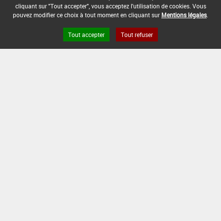
cliquant sur "Tout accepter", vous acceptez l'utilisation de cookies. Vous
pouvez modifier ce choix à tout moment en cliquant sur
Mentions légales
.
Tout accepter
Tout refuser
Version du produit : v 2.0
FAQ et Contact
Open Data
Mentions légales
Site ANSES
Dphy
2.1.4