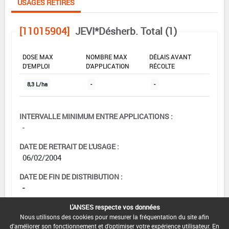
USAGES RETIRÉS
[11015904]
JEVI*Désherb. Total (1)
DOSE MAX
NOMBRE MAX
DÉLAIS AVANT
D'EMPLOI
D'APPLICATION
RÉCOLTE
8,3 L/ha
-
-
INTERVALLE MINIMUM ENTRE APPLICATIONS :
-
DATE DE RETRAIT DE L'USAGE :
06/02/2004
DATE DE FIN DE DISTRIBUTION :
-
DATE DE FIN D'UTILISATION :
L'ANSES respecte vos données
-
Nous utilisons des cookies pour mesurer la fréquentation du site afin
d'améliorer son fonctionnement et d'optimiser votre expérience utilisateur. En