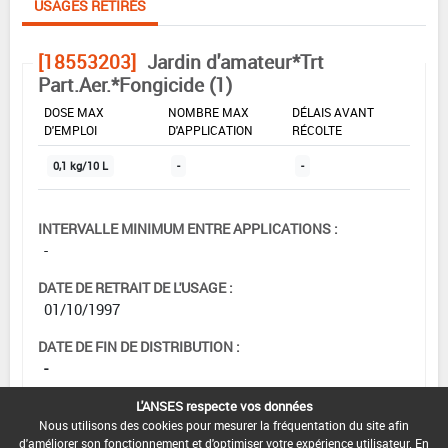
USAGES RETIRÉS
[18553203]
Jardin d'amateur*Trt
Part.Aer.*Fongicide (1)
DOSE MAX
NOMBRE MAX
DÉLAIS AVANT
D'EMPLOI
D'APPLICATION
RÉCOLTE
0,1 kg/10 L
-
-
INTERVALLE MINIMUM ENTRE APPLICATIONS :
-
DATE DE RETRAIT DE L'USAGE :
01/10/1997
DATE DE FIN DE DISTRIBUTION :
-
DATE DE FIN D'UTILISATION :
L'ANSES respecte vos données
-
Nous utilisons des cookies pour mesurer la fréquentation du site afin
d'améliorer son fonctionnement et d'optimiser votre expérience utilisateur. En