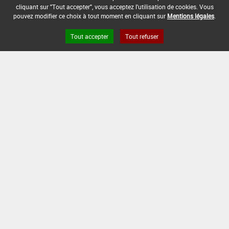
cliquant sur "Tout accepter", vous acceptez l'utilisation de cookies. Vous
pouvez modifier ce choix à tout moment en cliquant sur
Mentions légales
.
Tout accepter
Tout refuser
Version du produit : v 2.0
FAQ et Contact
Open Data
Mentions légales
Site ANSES
Dphy
2.1.4