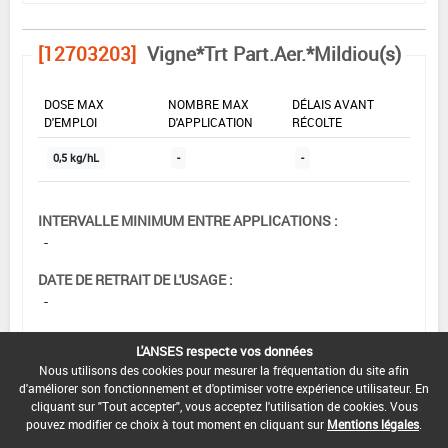
[12703203]
Vigne*Trt Part.Aer.*Mildiou(s)
DOSE MAX
NOMBRE MAX
DÉLAIS AVANT
D'EMPLOI
D'APPLICATION
RÉCOLTE
0,5 kg/hL
-
-
INTERVALLE MINIMUM ENTRE APPLICATIONS :
-
DATE DE RETRAIT DE L'USAGE :
-
DATE DE FIN DE DISTRIBUTION :
L'ANSES respecte vos données
28/02/2011
Nous utilisons des cookies pour mesurer la fréquentation du site afin
d'améliorer son fonctionnement et d'optimiser votre expérience utilisateur. En
DATE DE FIN D'UTILISATION :
cliquant sur "Tout accepter", vous acceptez l'utilisation de cookies. Vous
29/02/2012
pouvez modifier ce choix à tout moment en cliquant sur
Mentions légales
.