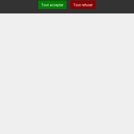
Tout accepter
Tout refuser
Version du produit : v 2.0
FAQ et Contact
Open Data
Mentions légales
Site ANSES
Dphy
2.1.4