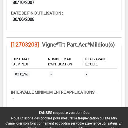
30/10/2007
DATE DE FIN D'UTILISATION :
30/06/2008
[12703203]
Vigne*Trt Part.Aer.*Mildiou(s)
DOSE MAX
NOMBRE MAX
DÉLAIS AVANT
D'EMPLOI
D'APPLICATION
RÉCOLTE
0,3 kg/hL
-
-
INTERVALLE MINIMUM ENTRE APPLICATIONS :
-
DATE DE RETRAIT DE L'USAGE :
L'ANSES respecte vos données
-
Nous utilisons des cookies pour mesurer la fréquentation du site afin
d'améliorer son fonctionnement et d'optimiser votre expérience utilisateur. En
DATE DE FIN DE DISTRIBUTION :