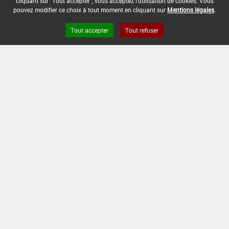
cliquant sur "Tout accepter", vous acceptez l'utilisation de cookies. Vous
30/10/2007
pouvez modifier ce choix à tout moment en cliquant sur
Mentions légales
.
DATE DE FIN D'UTILISATION :
Tout accepter
Tout refuser
30/06/2008
Version du produit : v 2.0