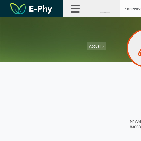
Accueil >
N° A
83003