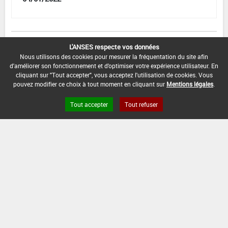
[15653201]
Pomme de terre*Trt
L'ANSES respecte vos données
Part.Aer.*Mildiou(s)
Nous utilisons des cookies pour mesurer la fréquentation du site afin
d'améliorer son fonctionnement et d'optimiser votre expérience utilisateur. En
DOSE MAX
NOMBRE MAX
DÉLAIS AVANT
cliquant sur "Tout accepter", vous acceptez l'utilisation de cookies. Vous
D'EMPLOI
D'APPLICATION
RÉCOLTE
pouvez modifier ce choix à tout moment en cliquant sur
Mentions légales
.
1,8 kg/ha
4
7 Jour (s)
Tout accepter
Tout refuser
INTERVALLE MINIMUM ENTRE APPLICATIONS :
-
DATE DE RETRAIT DE L'USAGE :
04/07/2021
DATE DE FIN DE DISTRIBUTION :
04/07/2021
DATE DE FIN D'UTILISATION :