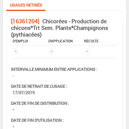
USAGES RETIRÉS
[16361204]
Chicorées - Production de
chicons*Trt Sem. Plants*Champignons
(pythiacées)
DOSE MAX
NOMBRE MAX
DÉLAIS AVANT
D'EMPLOI
D'APPLICATION
RÉCOLTE
-
-
-
INTERVALLE MINIMUM ENTRE APPLICATIONS :
-
DATE DE RETRAIT DE L'USAGE :
17/07/2019
DATE DE FIN DE DISTRIBUTION :
-
DATE DE FIN D'UTILISATION :
-