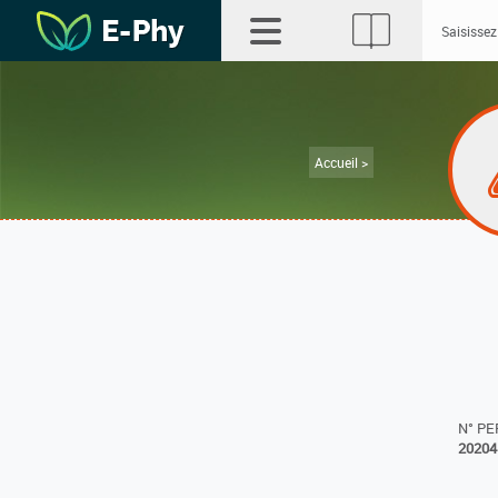
Accueil >
N° P
20204