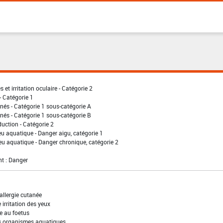
 et irritation oculaire - Catégorie 2
- Catégorie 1
nés - Catégorie 1 sous-catégorie A
nés - Catégorie 1 sous-catégorie B
uction - Catégorie 2
eu aquatique - Danger aigu, catégorie 1
eu aquatique - Danger chronique, catégorie 2
t : Danger
allergie cutanée
irritation des yeux
e au foetus
es organismes aquatiques