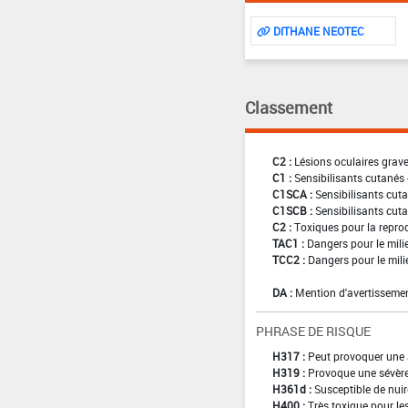
DITHANE NEOTEC
Classement
C2 :
Lésions oculaires graves
C1 :
Sensibilisants cutanés 
C1SCA :
Sensibilisants cuta
C1SCB :
Sensibilisants cuta
C2 :
Toxiques pour la reprod
TAC1 :
Dangers pour le mili
TCC2 :
Dangers pour le mili
DA :
Mention d'avertissemen
PHRASE DE RISQUE
H317 :
Peut provoquer une 
H319 :
Provoque une sévère 
H361d :
Susceptible de nuir
H400 :
Très toxique pour l