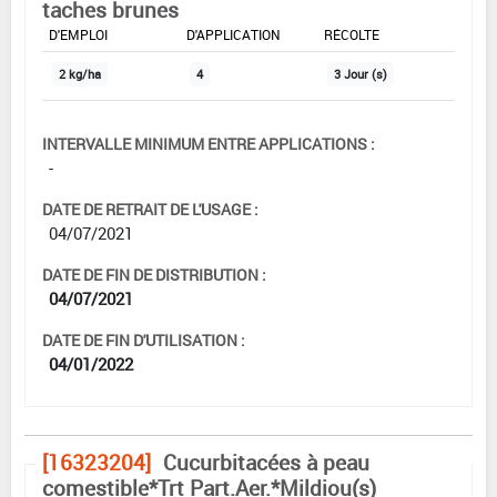
taches brunes
DOSE MAX
NOMBRE MAX
DÉLAIS AVANT
D'EMPLOI
D'APPLICATION
RÉCOLTE
2 kg/ha
4
3 Jour (s)
INTERVALLE MINIMUM ENTRE APPLICATIONS :
-
DATE DE RETRAIT DE L'USAGE :
04/07/2021
DATE DE FIN DE DISTRIBUTION :
04/07/2021
DATE DE FIN D'UTILISATION :
04/01/2022
[16323204]
Cucurbitacées à peau
comestible*Trt Part.Aer.*Mildiou(s)