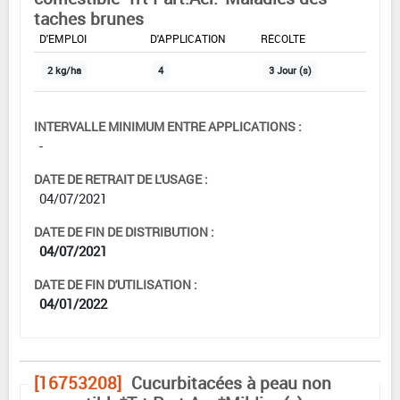
taches brunes
DOSE MAX
NOMBRE MAX
DÉLAIS AVANT
D'EMPLOI
D'APPLICATION
RÉCOLTE
2 kg/ha
4
3 Jour (s)
INTERVALLE MINIMUM ENTRE APPLICATIONS :
-
DATE DE RETRAIT DE L'USAGE :
04/07/2021
DATE DE FIN DE DISTRIBUTION :
04/07/2021
DATE DE FIN D'UTILISATION :
04/01/2022
[16753208]
Cucurbitacées à peau non