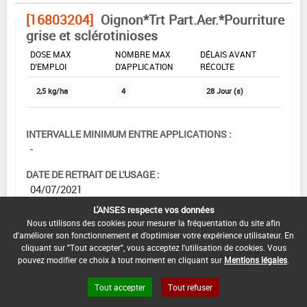
[16803204]
Oignon*Trt Part.Aer.*Pourriture
grise et sclérotinioses
DOSE MAX
NOMBRE MAX
DÉLAIS AVANT
D'EMPLOI
D'APPLICATION
RÉCOLTE
2,5 kg/ha
4
28 Jour (s)
INTERVALLE MINIMUM ENTRE APPLICATIONS :
-
DATE DE RETRAIT DE L'USAGE :
04/07/2021
L'ANSES respecte vos données
DATE DE FIN DE DISTRIBUTION :
Nous utilisons des cookies pour mesurer la fréquentation du site afin
04/07/2021
d'améliorer son fonctionnement et d'optimiser votre expérience utilisateur. En
cliquant sur "Tout accepter", vous acceptez l'utilisation de cookies. Vous
DATE DE FIN D'UTILISATION :
pouvez modifier ce choix à tout moment en cliquant sur
Mentions légales
.
04/01/2022
Tout accepter
Tout refuser