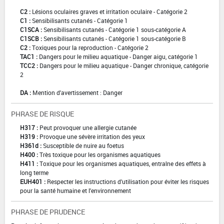
C2 :
Lésions oculaires graves et irritation oculaire - Catégorie 2
C1 :
Sensibilisants cutanés - Catégorie 1
C1SCA :
Sensibilisants cutanés - Catégorie 1 sous-catégorie A
C1SCB :
Sensibilisants cutanés - Catégorie 1 sous-catégorie B
C2 :
Toxiques pour la reproduction - Catégorie 2
TAC1 :
Dangers pour le milieu aquatique - Danger aigu, catégorie 1
TCC2 :
Dangers pour le milieu aquatique - Danger chronique, catégorie
2
DA :
Mention d'avertissement : Danger
PHRASE DE RISQUE
H317 :
Peut provoquer une allergie cutanée
H319 :
Provoque une sévère irritation des yeux
H361d :
Susceptible de nuire au foetus
H400 :
Très toxique pour les organismes aquatiques
H411 :
Toxique pour les organismes aquatiques, entraîne des effets à
long terme
EUH401 :
Respecter les instructions d'utilisation pour éviter les risques
pour la santé humaine et l'environnement
PHRASE DE PRUDENCE