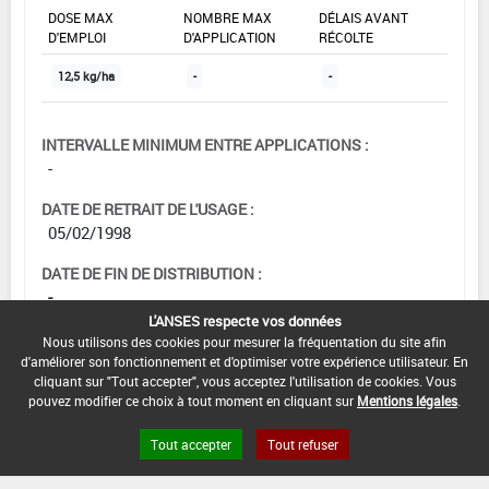
DOSE MAX
NOMBRE MAX
DÉLAIS AVANT
D'EMPLOI
D'APPLICATION
RÉCOLTE
12,5 kg/ha
-
-
INTERVALLE MINIMUM ENTRE APPLICATIONS :
-
DATE DE RETRAIT DE L'USAGE :
05/02/1998
DATE DE FIN DE DISTRIBUTION :
-
L'ANSES respecte vos données
DATE DE FIN D'UTILISATION :
Nous utilisons des cookies pour mesurer la fréquentation du site afin
-
d'améliorer son fonctionnement et d'optimiser votre expérience utilisateur. En
cliquant sur "Tout accepter", vous acceptez l'utilisation de cookies. Vous
pouvez modifier ce choix à tout moment en cliquant sur
Mentions légales
.
Tout accepter
Tout refuser
[15902102]
Tournesol*Trt Sol*Ravageurs
du sol