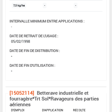
7,5 kg/ha
-
-
INTERVALLE MINIMUM ENTRE APPLICATIONS :
-
DATE DE RETRAIT DE L'USAGE :
05/02/1998
DATE DE FIN DE DISTRIBUTION :
-
DATE DE FIN D'UTILISATION :
-
[15052114]
Betterave industrielle et
fourragère*Trt Sol*Ravageurs des parties
aériennes
DOSE MAX
NOMBRE MAX
DÉLAIS AVANT
D'EMPLOI
D'APPLICATION
RÉCOLTE