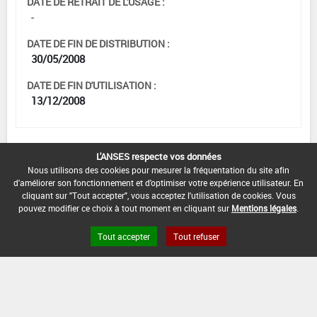
DATE DE RETRAIT DE L'USAGE :
-
DATE DE FIN DE DISTRIBUTION :
30/05/2008
DATE DE FIN D'UTILISATION :
13/12/2008
L'ANSES respecte vos données
[15652103]
Pomme de terre*Trt
Nous utilisons des cookies pour mesurer la fréquentation du site afin
Sol*Ravageurs du sol
d'améliorer son fonctionnement et d'optimiser votre expérience utilisateur. En
cliquant sur "Tout accepter", vous acceptez l'utilisation de cookies. Vous
DOSE MAX
NOMBRE MAX
DÉLAIS AVANT
pouvez modifier ce choix à tout moment en cliquant sur
Mentions légales
.
D'EMPLOI
D'APPLICATION
RÉCOLTE
Tout accepter
Tout refuser
25 kg/ha
-
-
INTERVALLE MINIMUM ENTRE APPLICATIONS :
-