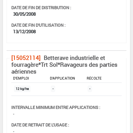
DATE DE FIN DE DISTRIBUTION :
30/05/2008
DATE DE FIN D'UTILISATION :
13/12/2008
[15052114]
Betterave industrielle et
fourragère*Trt Sol*Ravageurs des parties
aériennes
DOSE MAX
NOMBRE MAX
DÉLAIS AVANT
D'EMPLOI
D'APPLICATION
RÉCOLTE
12 kg/ha
-
-
INTERVALLE MINIMUM ENTRE APPLICATIONS :
-
DATE DE RETRAIT DE L'USAGE :
-