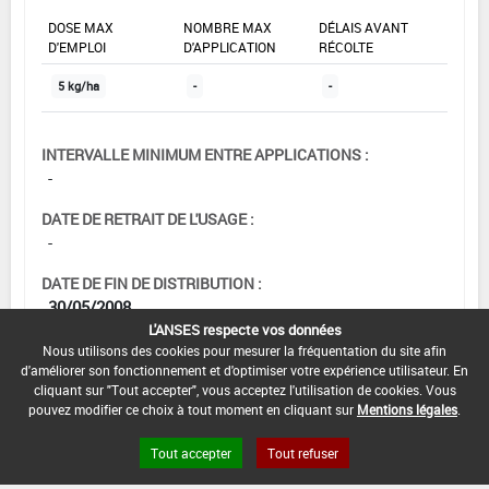
DOSE MAX
NOMBRE MAX
DÉLAIS AVANT
D'EMPLOI
D'APPLICATION
RÉCOLTE
5 kg/ha
-
-
INTERVALLE MINIMUM ENTRE APPLICATIONS :
-
DATE DE RETRAIT DE L'USAGE :
-
DATE DE FIN DE DISTRIBUTION :
30/05/2008
L'ANSES respecte vos données
DATE DE FIN D'UTILISATION :
Nous utilisons des cookies pour mesurer la fréquentation du site afin
13/12/2008
d'améliorer son fonctionnement et d'optimiser votre expérience utilisateur. En
cliquant sur "Tout accepter", vous acceptez l'utilisation de cookies. Vous
pouvez modifier ce choix à tout moment en cliquant sur
Mentions légales
.
Tout accepter
Tout refuser
[15902102]
Tournesol*Trt Sol*Ravageurs