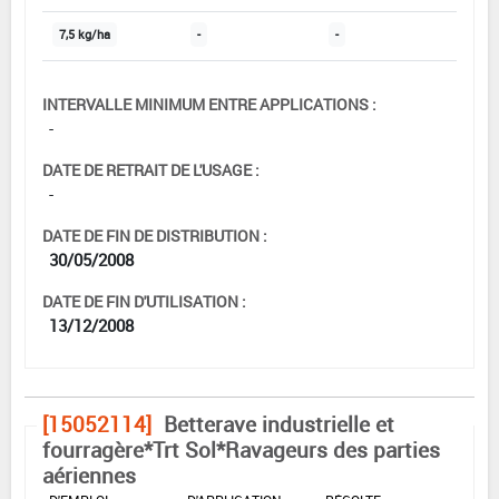
7,5 kg/ha
-
-
INTERVALLE MINIMUM ENTRE APPLICATIONS :
-
DATE DE RETRAIT DE L'USAGE :
-
DATE DE FIN DE DISTRIBUTION :
30/05/2008
DATE DE FIN D'UTILISATION :
13/12/2008
[15052114]
Betterave industrielle et
fourragère*Trt Sol*Ravageurs des parties
aériennes
DOSE MAX
NOMBRE MAX
DÉLAIS AVANT