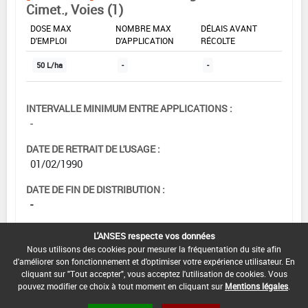
Cimet., Voies (1)
DOSE MAX
NOMBRE MAX
DÉLAIS AVANT
D'EMPLOI
D'APPLICATION
RÉCOLTE
50 L/ha
-
-
INTERVALLE MINIMUM ENTRE APPLICATIONS :
-
DATE DE RETRAIT DE L'USAGE :
01/02/1990
DATE DE FIN DE DISTRIBUTION :
-
DATE DE FIN D'UTILISATION :
L'ANSES respecte vos données
-
Nous utilisons des cookies pour mesurer la fréquentation du site afin
d'améliorer son fonctionnement et d'optimiser votre expérience utilisateur. En
cliquant sur "Tout accepter", vous acceptez l'utilisation de cookies. Vous
pouvez modifier ce choix à tout moment en cliquant sur
Mentions légales
.