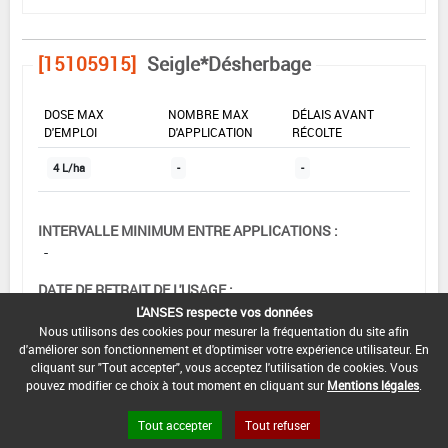
[15105915]
Seigle*Désherbage
DOSE MAX
NOMBRE MAX
DÉLAIS AVANT
D'EMPLOI
D'APPLICATION
RÉCOLTE
4 L/ha
-
-
INTERVALLE MINIMUM ENTRE APPLICATIONS :
-
DATE DE RETRAIT DE L'USAGE :
01/11/1992
L'ANSES respecte vos données
Nous utilisons des cookies pour mesurer la fréquentation du site afin
DATE DE FIN DE DISTRIBUTION :
d'améliorer son fonctionnement et d'optimiser votre expérience utilisateur. En
cliquant sur "Tout accepter", vous acceptez l'utilisation de cookies. Vous
-
pouvez modifier ce choix à tout moment en cliquant sur
Mentions légales
.
DATE DE FIN D'UTILISATION :
Tout accepter
Tout refuser
-