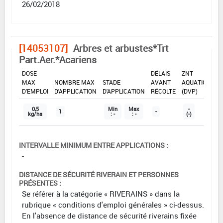
26/02/2018
[14053107]
Arbres et arbustes*Trt
Part.Aer.*Acariens
DOSE
DÉLAIS
ZNT
MAX
NOMBRE MAX
STADE
AVANT
AQUATIQUE
D'EMPLOI
D'APPLICATION
D'APPLICATION
RÉCOLTE
(DVP)
0,5
Min
Max
-
1
-
kg/ha
: -
: -
(-)
INTERVALLE MINIMUM ENTRE APPLICATIONS :
-
DISTANCE DE SÉCURITÉ RIVERAIN ET PERSONNES
PRÉSENTES :
Se référer à la catégorie « RIVERAINS » dans la
rubrique « conditions d'emploi générales » ci-dessus.
En l'absence de distance de sécurité riverains fixée