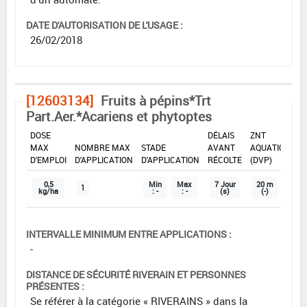
DATE D'AUTORISATION DE L'USAGE :
26/02/2018
[12603134]
Fruits à pépins*Trt
Part.Aer.*Acariens et phytoptes
DOSE
DÉLAIS
ZNT
MAX
NOMBRE MAX
STADE
AVANT
AQUATIQUE
D'EMPLOI
D'APPLICATION
D'APPLICATION
RÉCOLTE
(DVP)
0,5
Min
Max
7 Jour
20 m
1
kg/ha
: -
: -
(s)
(-)
INTERVALLE MINIMUM ENTRE APPLICATIONS :
-
DISTANCE DE SÉCURITÉ RIVERAIN ET PERSONNES
PRÉSENTES :
Se référer à la catégorie « RIVERAINS » dans la