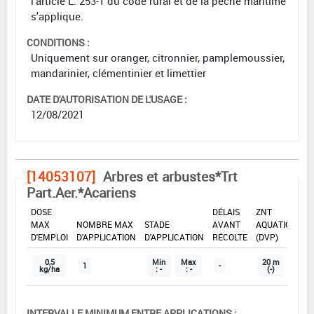
l'article L. 253-1 du code rural et de la pêche maritime
s'applique.
CONDITIONS :
Uniquement sur oranger, citronnier, pamplemoussier,
mandarinier, clémentinier et limettier
DATE D'AUTORISATION DE L'USAGE :
12/08/2021
[14053107]
Arbres et arbustes*Trt
Part.Aer.*Acariens
DOSE
DÉLAIS
ZNT
MAX
NOMBRE MAX
STADE
AVANT
AQUATIQUE
D'EMPLOI
D'APPLICATION
D'APPLICATION
RÉCOLTE
(DVP)
0,5
Min
Max
20 m
1
-
kg/ha
: -
: -
(-)
INTERVALLE MINIMUM ENTRE APPLICATIONS :