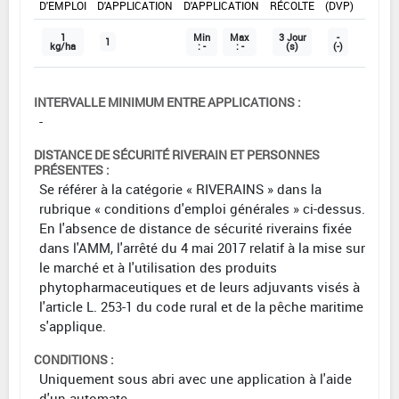
D'EMPLOI
D'APPLICATION
D'APPLICATION
RÉCOLTE
(DVP)
1
Min
Max
3 Jour
-
1
kg/ha
: -
: -
(s)
(-)
INTERVALLE MINIMUM ENTRE APPLICATIONS :
-
DISTANCE DE SÉCURITÉ RIVERAIN ET PERSONNES
PRÉSENTES :
Se référer à la catégorie « RIVERAINS » dans la
rubrique « conditions d'emploi générales » ci-dessus.
En l'absence de distance de sécurité riverains fixée
dans l'AMM, l'arrêté du 4 mai 2017 relatif à la mise sur
le marché et à l'utilisation des produits
phytopharmaceutiques et de leurs adjuvants visés à
l'article L. 253-1 du code rural et de la pêche maritime
s'applique.
CONDITIONS :
Uniquement sous abri avec une application à l'aide
d'un automate.