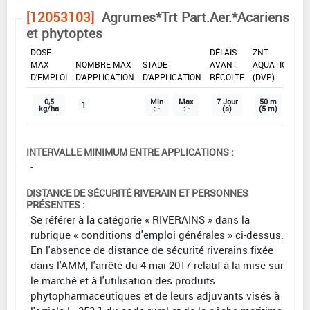
[12053103]
Agrumes*Trt Part.Aer.*Acariens
et phytoptes
DOSE
DÉLAIS
ZNT
MAX
NOMBRE MAX
STADE
AVANT
AQUATIQUE
D'EMPLOI
D'APPLICATION
D'APPLICATION
RÉCOLTE
(DVP)
0,5
Min
Max
7 Jour
50 m
1
kg/ha
: -
: -
(s)
(5 m)
INTERVALLE MINIMUM ENTRE APPLICATIONS :
-
DISTANCE DE SÉCURITÉ RIVERAIN ET PERSONNES
PRÉSENTES :
Se référer à la catégorie « RIVERAINS » dans la
rubrique « conditions d'emploi générales » ci-dessus.
En l'absence de distance de sécurité riverains fixée
dans l'AMM, l'arrêté du 4 mai 2017 relatif à la mise sur
le marché et à l'utilisation des produits
phytopharmaceutiques et de leurs adjuvants visés à