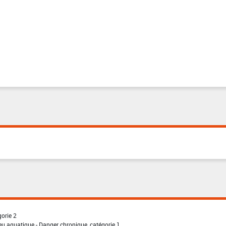
gorie 2
eu aquatique - Danger chronique, catégorie 1