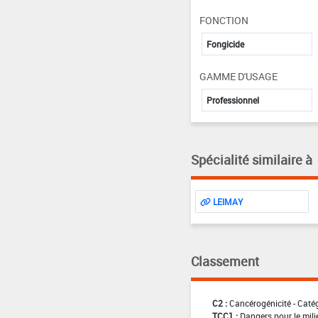
FONCTION
Fongicide
GAMME D'USAGE
Professionnel
Spécialité similaire à
LEIMAY
Classement
C2 :
Cancérogénicité - Caté
TCC1 :
Dangers pour le mili