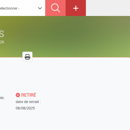
S
026
RETIRÉ
N :
date de retrait :
08/08/2025