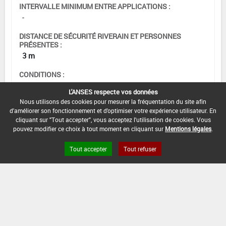
INTERVALLE MINIMUM ENTRE APPLICATIONS :
-
DISTANCE DE SÉCURITÉ RIVERAIN ET PERSONNES
PRÉSENTES :
3 m
CONDITIONS :
- Pas plus de 3 applications consécutives
L'ANSES respecte vos données
Nous utilisons des cookies pour mesurer la fréquentation du site afin
DATE D'AUTORISATION DE L'USAGE :
d'améliorer son fonctionnement et d'optimiser votre expérience utilisateur. En
11/08/2023
cliquant sur "Tout accepter", vous acceptez l'utilisation de cookies. Vous
pouvez modifier ce choix à tout moment en cliquant sur
Mentions légales
.
Tout accepter
Tout refuser
[12703203]
Vigne*Trt Part.Aer.*Mildiou(s)
DOSE
DÉLAIS
ZNT
MAX
NOMBRE MAX
STADE
AVANT
AQUATIQUE
D'EMPLOI
D'APPLICATION
D'APPLICATION
RÉCOLTE
(DVP)
28
0,375
Min
Max
5 m