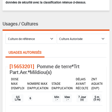
données de sécurité avec la classification retenue ci-dessus.
Usages / Cultures
USAGES AUTORISÉS
[15653201]
Pomme de terre*Trt
Part.Aer.*Mildiou(s)
DOSE
DÉLAIS
ZNT
MAX
NOMBRE MAX
STADE
AVANT
AQUATIQUE
D'EMPLOI
D'APPLICATION
D'APPLICATION
RÉCOLTE
(DVP)
0,5
Min
Max
7 Jour
5 m
6
L/ha
: -
: -
(s)
(5 m)