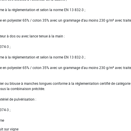
rme à la réglementation et selon la norme EN 13 832-3 ;
tte en polyester 65% / coton 35% avec un grammage d'au moins 230 g/m² avec trait
teur à dos ou avec lance tenue à la main :
 374-3 ;
rme à la réglementation et selon la norme EN 13 832-3 ;
tte en polyester 65% / coton 35% avec un grammage d'au moins 230 g/m² avec trait
er ou blouse à manches longues conforme à la réglementation certifié de catégorie I
ssus la combinaison précitée.
ériel de pulvérisation :
 374-3 ;
rme
it sur vigne