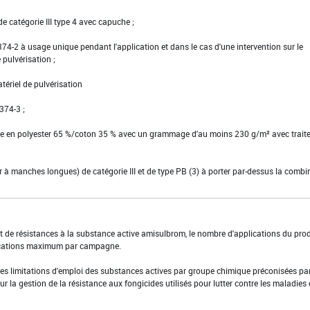
e catégorie III type 4 avec capuche ;
N 374-2 à usage unique pendant l'application et dans le cas d'une intervention sur le
pulvérisation ;
tériel de pulvérisation
 374-3 ;
tte en polyester 65 %/coton 35 % avec un grammage d'au moins 230 g/m² avec trait
ier à manches longues) de catégorie III et de type PB (3) à porter par-dessus la comb
t de résistances à la substance active amisulbrom, le nombre d'applications du prod
plications maximum par campagne.
les limitations d'emploi des substances actives par groupe chimique préconisées par
la gestion de la résistance aux fongicides utilisés pour lutter contre les maladies 