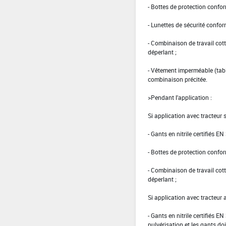
- Bottes de protection confo
- Lunettes de sécurité confo
- Combinaison de travail co
déperlant ;
- Vêtement imperméable (tabli
combinaison précitée.
>Pendant l'application :
Si application avec tracteur 
- Gants en nitrile certifiés E
- Bottes de protection confo
- Combinaison de travail co
déperlant ;
Si application avec tracteur 
- Gants en nitrile certifiés E
pulvérisation et les gants doi