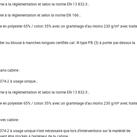
rme à la réglementation et selon la norme EN 13 832-3 ;
rme à la réglementation et selon la norme EN 166 ;
tte en polyester 65% / coton 35% avec un grammage d'au moins 230 g/m² avec trait
er ou blouse à manches longues certifiés cat. III type PB (3) à porter par-dessus la
sans cabine :
N 374-2 à usage unique ;
rme à la réglementation et selon la norme EN 13 832-3 ;
tte en polyester 65% / coton 35% avec un grammage d'au moins 230 g/m² avec trait
avec cabine :
N 374-2 à usage unique n'est nécessaire que lors d'interventions sur le matériel de
vent être stockés à l'extérieur de la cabine ;