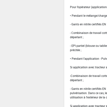
Pour l'opérateur (applications
• Pendant le mélange/charg
- Gants en nitrile certifiés EN
- Combinaison de travail co
déperlant ;
- EPI partiel (blouse ou tabl
précitée ;
• Pendant l'application - Pulv
Si application avec tracteur 
-Combinaison de travail cot
déperlant ;
- Gants en nitrile certifiés 
pulvérisation. Dans ce cas, le
utilisation à l'extérieur de la 
Si application avec tracteur 