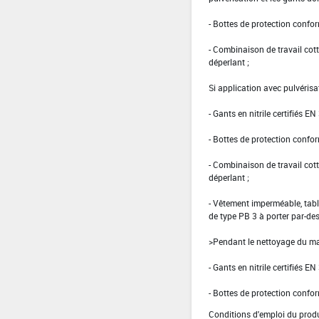
- Bottes de protection confo
- Combinaison de travail co
déperlant ;
Si application avec pulvérisa
- Gants en nitrile certifiés EN
- Bottes de protection confo
- Combinaison de travail co
déperlant ;
- Vêtement imperméable, tabli
de type PB 3 à porter par-de
>Pendant le nettoyage du mat
- Gants en nitrile certifiés EN
- Bottes de protection confo
Conditions d'emploi du produ