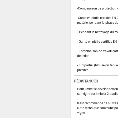
-Combinaison de protection d
-Gants en nitrile certifiés E
matériel pendant la phase de 
• Pendant le nettoyage du ma
- Gants en nitrile certifiés EN
- Combinaison de travail co
déperlant ;
- EPI partiel (blouse ou tabl
précitée.
RÉSISTANCES
Pour limiter le développemen
sur vigne est limité à 2 ap
Il est recommandé de suivre 
Note technique commune pour 
vigne.