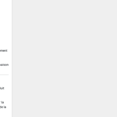
ement
inaison
uit
 la
de la