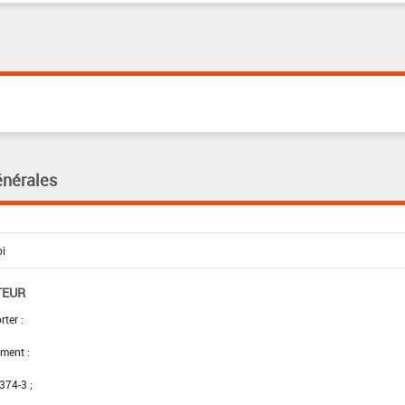
énérales
TEUR
rter :
ment :
 374-3 ;