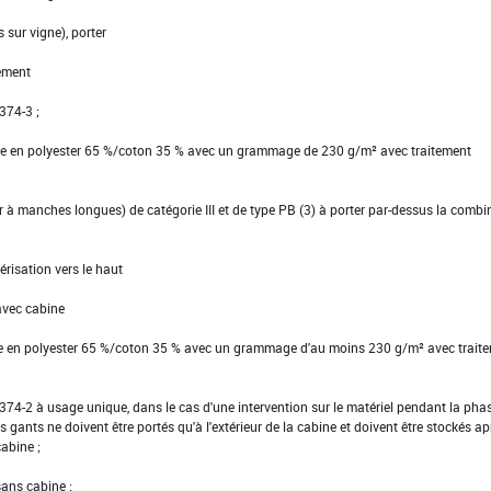
 sur vigne), porter
ement
 374-3 ;
tte en polyester 65 %/coton 35 % avec un grammage de 230 g/m² avec traitement
ier à manches longues) de catégorie III et de type PB (3) à porter par-dessus la comb
érisation vers le haut
avec cabine
te en polyester 65 %/coton 35 % avec un grammage d'au moins 230 g/m² avec trait
EN 374-2 à usage unique, dans le cas d'une intervention sur le matériel pendant la pha
s gants ne doivent être portés qu'à l'extérieur de la cabine et doivent être stockés ap
cabine ;
sans cabine :