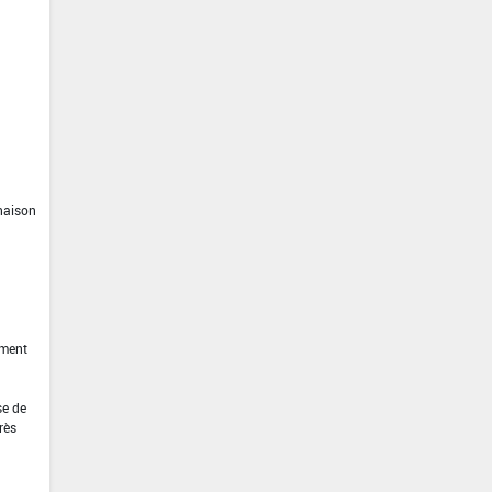
inaison
ement
se de
rès