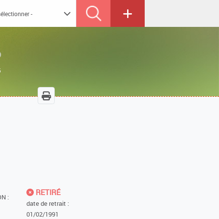
P
5
RETIRÉ
N :
date de retrait :
01/02/1991