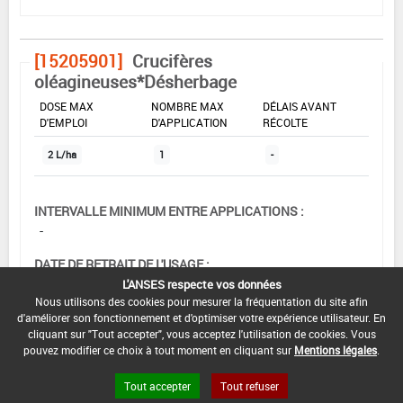
[15205901]
Crucifères
oléagineuses*Désherbage
DOSE MAX
NOMBRE MAX
DÉLAIS AVANT
D'EMPLOI
D'APPLICATION
RÉCOLTE
2 L/ha
1
-
INTERVALLE MINIMUM ENTRE APPLICATIONS :
-
DATE DE RETRAIT DE L'USAGE :
16/07/2014
L'ANSES respecte vos données
Nous utilisons des cookies pour mesurer la fréquentation du site afin
DATE DE FIN DE DISTRIBUTION :
d'améliorer son fonctionnement et d'optimiser votre expérience utilisateur. En
cliquant sur "Tout accepter", vous acceptez l'utilisation de cookies. Vous
31/08/2014
pouvez modifier ce choix à tout moment en cliquant sur
Mentions légales
.
DATE DE FIN D'UTILISATION :
Tout accepter
Tout refuser
31/08/2015